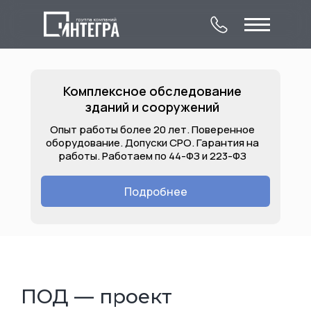
Комплексное обследование
зданий и сооружений
Опыт работы более 20 лет. Поверенное
оборудование. Допуски СРО. Гарантия на
работы. Работаем по 44-ФЗ и 223-ФЗ
О компании
Комплексное
Контакты
обследование
Подробнее
Лицензии
Услуги
Объекты
зданий и сооружений
ПОД — проект