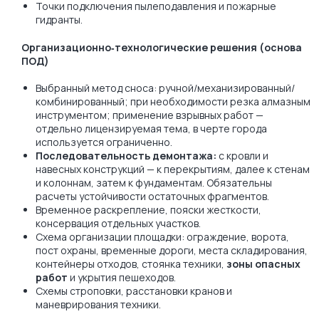
Точки подключения пылеподавления и пожарные
гидранты.
Организационно‑технологические решения (основа
ПОД)
Выбранный метод сноса: ручной/механизированный/
комбинированный; при необходимости резка алмазным
инструментом; применение взрывных работ —
отдельно лицензируемая тема, в черте города
используется ограниченно.
Последовательность демонтажа:
с кровли и
навесных конструкций — к перекрытиям, далее к стенам
и колоннам, затем к фундаментам. Обязательны
расчеты устойчивости остаточных фрагментов.
Временное раскрепление, пояски жесткости,
консервация отдельных участков.
Схема организации площадки: ограждение, ворота,
пост охраны, временные дороги, места складирования,
контейнеры отходов, стоянка техники,
зоны опасных
работ
и укрытия пешеходов.
Схемы строповки, расстановки кранов и
маневрирования техники.