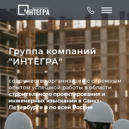
Группа компаний
"ИНТЕГРА"
О компании
Комплексное
Контакты
обследование
содружество организаций с огромным
Лицензии
Услуги
Объекты
зданий и сооружений
опытом успешной работы в области
строительного проектирования и
инженерных изысканий в Санкт-
Петербурге и по всей России