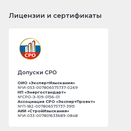
Допуски СРО
ОИО «ЭкспертИзыскания»
№И-053-007806575737-0269
НП «Энергостандарт»
№СРО-Э-109-0156-01
Ассоциация СРО «ЭкспертПроект»
№П-182-007806575737-3915
АИИ «СтройИзыскания»
№И-033-007801633689-0848
Выписка НОПРИЗ