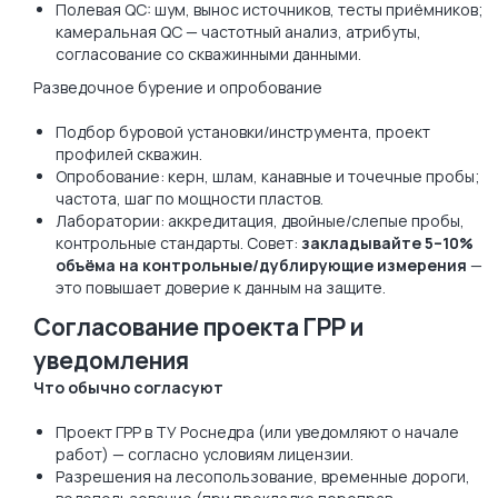
Полевая QC: шум, вынос источников, тесты приёмников;
камеральная QC — частотный анализ, атрибуты,
согласование со скважинными данными.
Разведочное бурение и опробование
Подбор буровой установки/инструмента, проект
профилей скважин.
Опробование: керн, шлам, канавные и точечные пробы;
частота, шаг по мощности пластов.
Лаборатории: аккредитация, двойные/слепые пробы,
контрольные стандарты. Совет:
закладывайте 5–10%
объёма на контрольные/дублирующие измерения
—
это повышает доверие к данным на защите.
Согласование проекта ГРР и
уведомления
Что обычно согласуют
Проект ГРР в ТУ Роснедра (или уведомляют о начале
работ) — согласно условиям лицензии.
Разрешения на лесопользование, временные дороги,