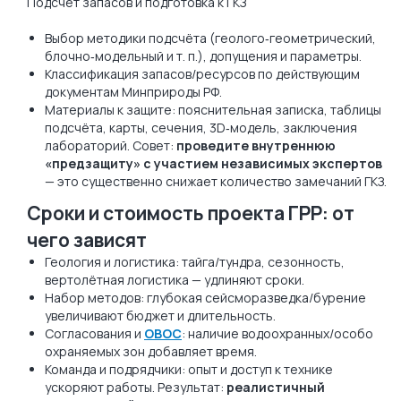
Подсчёт запасов и подготовка к ГКЗ
Выбор методики подсчёта (геолого‑геометрический,
блочно‑модельный и т. п.), допущения и параметры.
Классификация запасов/ресурсов по действующим
документам Минприроды РФ.
Материалы к защите: пояснительная записка, таблицы
подсчёта, карты, сечения, 3D‑модель, заключения
лабораторий. Совет:
проведите внутреннюю
«предзащиту» с участием независимых экспертов
— это существенно снижает количество замечаний ГКЗ.
Сроки и стоимость проекта ГРР: от
чего зависят
Геология и логистика: тайга/тундра, сезонность,
вертолётная логистика — удлиняют сроки.
Набор методов: глубокая сейсморазведка/бурение
увеличивают бюджет и длительность.
Согласования и
ОВОС
: наличие водоохранных/особо
охраняемых зон добавляет время.
Команда и подрядчики: опыт и доступ к технике
ускоряют работы. Результат:
реалистичный