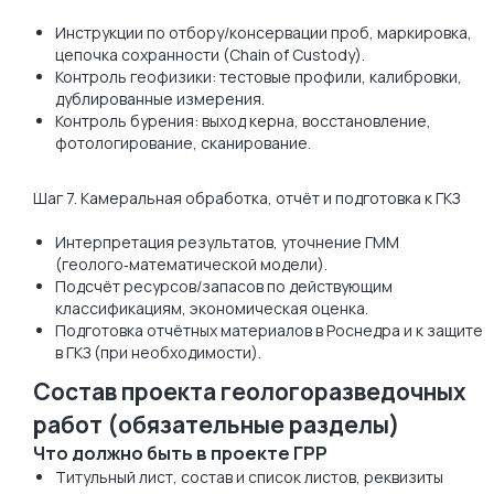
Инструкции по отбору/консервации проб, маркировка,
цепочка сохранности (Chain of Custody).
Контроль геофизики: тестовые профили, калибровки,
дублированные измерения.
Контроль бурения: выход керна, восстановление,
фотологирование, сканирование.
Шаг 7. Камеральная обработка, отчёт и подготовка к ГКЗ
Интерпретация результатов, уточнение ГММ
(геолого‑математической модели).
Подсчёт ресурсов/запасов по действующим
классификациям, экономическая оценка.
Подготовка отчётных материалов в Роснедра и к защите
в ГКЗ (при необходимости).
Состав проекта геологоразведочных
работ (обязательные разделы)
Что должно быть в проекте ГРР
Титульный лист, состав и список листов, реквизиты