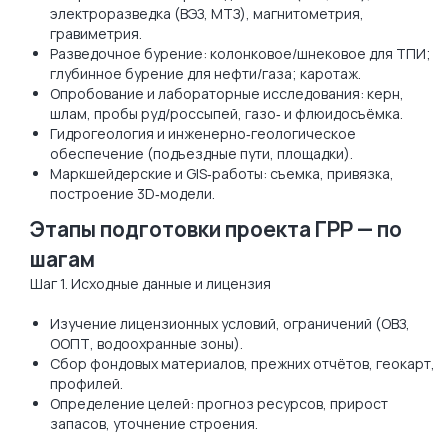
электроразведка (ВЭЗ, МТЗ), магнитометрия,
гравиметрия.
Разведочное бурение: колонковое/шнековое для ТПИ;
глубинное бурение для нефти/газа; каротаж.
Опробование и лабораторные исследования: керн,
шлам, пробы руд/россыпей, газо‑ и флюидосъёмка.
Гидрогеология и инженерно‑геологическое
обеспечение (подъездные пути, площадки).
Маркшейдерские и GIS‑работы: съемка, привязка,
построение 3D‑модели.
Этапы подготовки проекта ГРР — по
шагам
Шаг 1. Исходные данные и лицензия
Изучение лицензионных условий, ограничений (ОВЗ,
ООПТ, водоохранные зоны).
Сбор фондовых материалов, прежних отчётов, геокарт,
профилей.
Определение целей: прогноз ресурсов, прирост
запасов, уточнение строения.