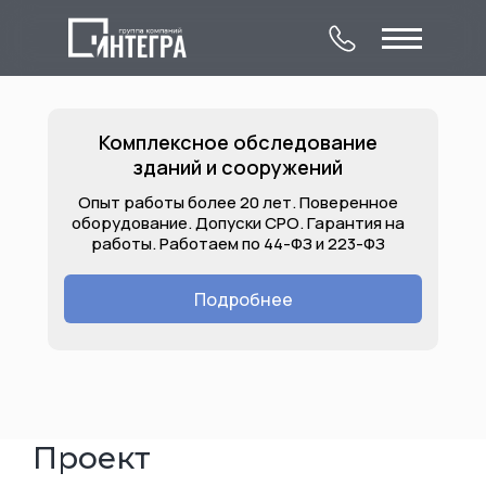
Комплексное обследование
зданий и сооружений
Опыт работы более 20 лет. Поверенное
оборудование. Допуски СРО. Гарантия на
работы. Работаем по 44-ФЗ и 223-ФЗ
О компании
Комплексное
Контакты
обследование
Подробнее
Лицензии
Услуги
Объекты
зданий и сооружений
Проект