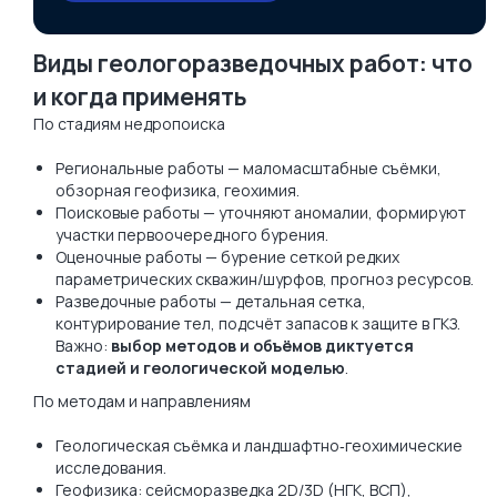
Виды геологоразведочных работ: что
и когда применять
По стадиям недропоиска
Региональные работы — маломасштабные съёмки,
обзорная геофизика, геохимия.
Поисковые работы — уточняют аномалии, формируют
участки первоочередного бурения.
Оценочные работы — бурение сеткой редких
параметрических скважин/шурфов, прогноз ресурсов.
Разведочные работы — детальная сетка,
контурирование тел, подсчёт запасов к защите в ГКЗ.
Важно:
выбор методов и объёмов диктуется
стадией и геологической моделью
.
По методам и направлениям
Геологическая съёмка и ландшафтно‑геохимические
исследования.
Геофизика: сейсморазведка 2D/3D (НГК, ВСП),