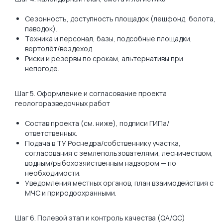
Сезонность, доступность площадок (лешфонд, болота,
паводок).
Техника и персонал, базы, подсобные площадки,
вертолёт/вездеход.
Риски и резервы по срокам, альтернативы при
непогоде.
Шаг 5. Оформление и согласование проекта
геологоразведочных работ
Состав проекта (см. ниже), подписи ГИПа/
ответственных.
Подача в ТУ Роснедра/собственнику участка,
согласования с землепользователями, лесничеством,
водным/рыбохозяйственным надзором — по
необходимости.
Уведомления местных органов, план взаимодействия с
МЧС и природоохранными.
Шаг 6. Полевой этап и контроль качества (QA/QC)