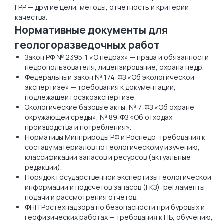
ГРР — другие цели, методы, отчётность и критерии
качества.
Нормативные документы для
геологоразведочных работ
Закон РФ № 2395‑1 «О недрах» — права и обязанности
недропользователя, лицензирование, охрана недр.
Федеральный закон № 174‑ФЗ «Об экологической
экспертизе» — требования к документации,
подлежащей госэкоэкспертизе.
Экологические базовые акты: № 7‑ФЗ «Об охране
окружающей среды», № 89‑ФЗ «Об отходах
производства и потребления».
Нормативы Минприроды РФ и Роснедр: требования к
составу материалов по геологическому изучению,
классификации запасов и ресурсов (актуальные
редакции).
Порядок государственной экспертизы геологической
информации и подсчётов запасов (ГКЗ): регламенты
подачи и рассмотрения отчётов.
ФНП Ростехнадзора по безопасности при буровых и
геофизических работах — требования к ПБ, обучению,