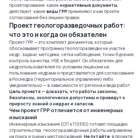
проектирование, какие
нормативные документы
действуют, какие
виды ГРР
применяют и как пройти
согласования без лишних правок.
Проект геологоразведочных работ:
что это и когда он обязателен
Проект ГРР — это комплект документов, который
обосновывает программу геологоразведки на участке
недр: задачи, методики, сетка наблюдений, точки бурения,
контроль качества, HSE и бюджет. Он обязателен для
недропользователей по условиям лицензии на
пользование недрами и представляется для согласования
в Роснедра (территориальное управление) либо
уведомительно — в зависимости от региона и вида работ.
Цель проекта — доказать, что работы законны,
безопасны, экологически допустимы и приведут к
приросту знаний о недрах и запасов.
Чем проект ГРР отличается от инженерных
изысканий
Инженерные изыскания (СП 47.13330) готовят площадки
строительства; геологоразведочные работы направлены
на поиск и оценку месторождений.
Не путайте
: в проекте