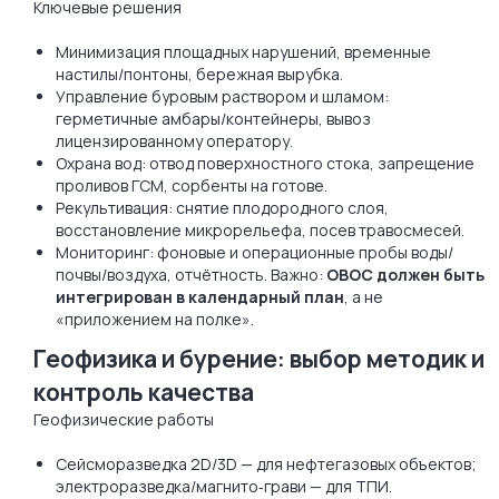
Ключевые решения
Минимизация площадных нарушений, временные
настилы/понтоны, бережная вырубка.
Управление буровым раствором и шламом:
герметичные амбары/контейнеры, вывоз
лицензированному оператору.
Охрана вод: отвод поверхностного стока, запрещение
проливов ГСМ, сорбенты на готове.
Рекультивация: снятие плодородного слоя,
восстановление микрорельефа, посев травосмесей.
Мониторинг: фоновые и операционные пробы воды/
почвы/воздуха, отчётность. Важно:
ОВОС должен быть
интегрирован в календарный план
, а не
«приложением на полке».
Геофизика и бурение: выбор методик и
контроль качества
Геофизические работы
Сейсморазведка 2D/3D — для нефтегазовых объектов;
электроразведка/магнито‑грави — для ТПИ.