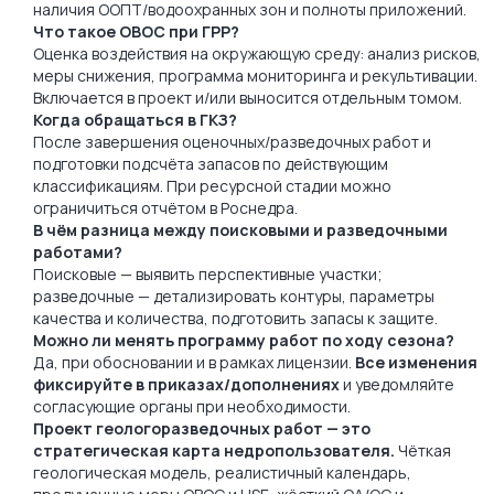
наличия ООПТ/водоохранных зон и полноты приложений.
Что такое ОВОС при ГРР?
Оценка воздействия на окружающую среду: анализ рисков,
меры снижения, программа мониторинга и рекультивации.
Включается в проект и/или выносится отдельным томом.
Когда обращаться в ГКЗ?
После завершения оценочных/разведочных работ и
подготовки подсчёта запасов по действующим
классификациям. При ресурсной стадии можно
ограничиться отчётом в Роснедра.
В чём разница между поисковыми и разведочными
работами?
Поисковые — выявить перспективные участки;
разведочные — детализировать контуры, параметры
качества и количества, подготовить запасы к защите.
Можно ли менять программу работ по ходу сезона?
Да, при обосновании и в рамках лицензии.
Все изменения
фиксируйте в приказах/дополнениях
и уведомляйте
согласующие органы при необходимости.
Проект геологоразведочных работ — это
стратегическая карта недропользователя.
Чёткая
геологическая модель, реалистичный календарь,