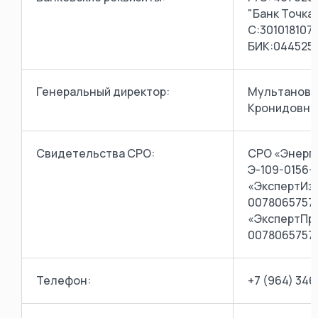
"Банк Точка",
С:301018107
БИК:044525
Генеральный директор:
Мультановс
Кронидовна 
Свидетельства СРО:
СРО «Энерг
Э-109-0156-
«ЭкспертИз
0078065757
«ЭкспертПро
00780657573
Телефон:
+7 (964) 346