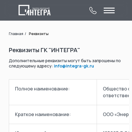
Главная
/
Реквизиты
Реквизиты ГК "ИНТЕГРА"
Дополнительные реквизиты могут быть запрошены по
следующему адресу:
info@integra-gk.ru
О компании
Комплексное
Контакты
обследование
Лицензии
Услуги
Объекты
зданий и сооружений
Полное наименование:
Общество с
ответствен
Краткое наименование:
ООО «Энерг