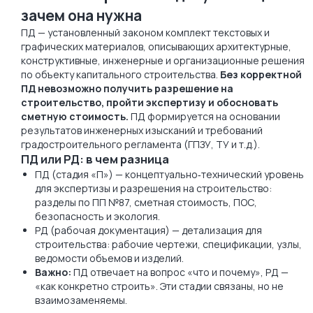
зачем она нужна
ПД — установленный законом комплект текстовых и
графических материалов, описывающих архитектурные,
конструктивные, инженерные и организационные решения
по объекту капитального строительства.
Без корректной
ПД невозможно получить разрешение на
строительство, пройти экспертизу и обосновать
сметную стоимость.
ПД формируется на основании
результатов инженерных изысканий и требований
градостроительного регламента (ГПЗУ, ТУ и т.д.).
ПД или РД: в чем разница
ПД (стадия «П») — концептуально‑технический уровень
для экспертизы и разрешения на строительство:
разделы по ПП №87, сметная стоимость, ПОС,
безопасность и экология.
РД (рабочая документация) — детализация для
строительства: рабочие чертежи, спецификации, узлы,
ведомости объемов и изделий.
Важно:
ПД отвечает на вопрос «что и почему», РД —
«как конкретно строить». Эти стадии связаны, но не
взаимозаменяемы.