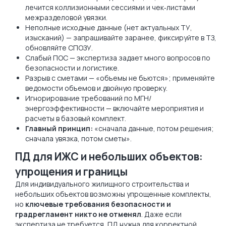
лечится коллизионными сессиями и чек‑листами
межразделовой увязки.
Неполные исходные данные (нет актуальных ТУ,
изысканий) — запрашивайте заранее, фиксируйте в ТЗ,
обновляйте СПОЗУ.
Слабый ПОС — экспертиза задает много вопросов по
безопасности и логистике.
Разрыв с сметами — «объемы не бьются»; применяйте
ведомости объемов и двойную проверку.
Игнорирование требований по МГН/
энергоэффективности — включайте мероприятия и
расчеты в базовый комплект.
Главный принцип:
«сначала данные, потом решения;
сначала увязка, потом сметы».
ПД для ИЖС и небольших объектов:
упрощения и границы
Для индивидуального жилищного строительства и
небольших объектов возможны упрощенные комплекты,
но
ключевые требования безопасности и
градрегламент никто не отменял
. Даже если
экспертиза не требуется, ПД нужна для корректной