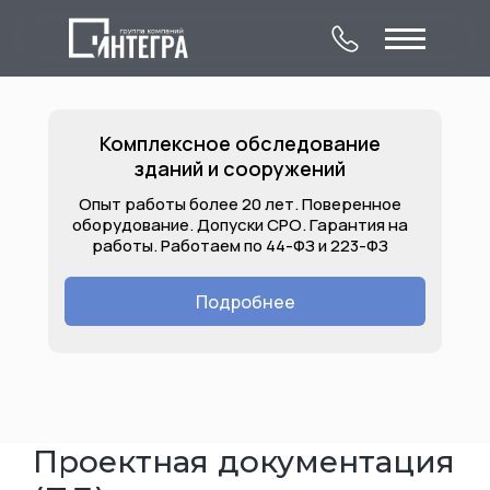
Комплексное обследование
зданий и сооружений
Опыт работы более 20 лет. Поверенное
оборудование. Допуски СРО. Гарантия на
работы. Работаем по 44-ФЗ и 223-ФЗ
О компании
Комплексное
Контакты
обследование
Подробнее
Лицензии
Услуги
Объекты
зданий и сооружений
Проектная документация