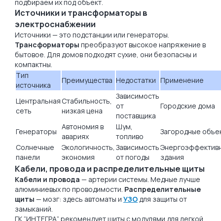
подбираем их под объект.
Источники и трансформаторы в
электроснабжении
Источники — это подстанции или генераторы.
Трансформаторы
преобразуют высокое напряжение в
бытовое. Для домов подходят сухие, они безопасны и
компактны.
Тип
Преимущества
Недостатки
Применение
источника
Зависимость
Центральная
Стабильность,
от
Городские дома
сеть
низкая цена
поставщика
Автономия в
Шум,
Генераторы
Загородные объе
авариях
топливо
Солнечные
Экологичность,
Зависимость
Энергоэффектив
панели
экономия
от погоды
здания
Кабели, провода и распределительные щиты
Кабели и провода
— артерии системы. Медные лучше
алюминиевых по проводимости.
Распределительные
щиты
— мозг: здесь автоматы и
УЗО
для защиты от
замыканий.
ГК “ИНТЕГРА” рекомендует щиты с модулями для легкой