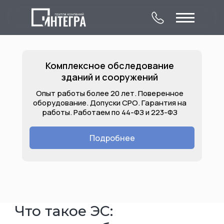
Комплексное обследование
зданий и сооружений
Опыт работы более 20 лет. Поверенное
оборудование. Допуски СРО. Гарантия на
работы. Работаем по 44-ФЗ и 223-ФЗ
О компании
Комплексное
Контакты
обследование
Подробнее
Лицензии
Услуги
Объекты
зданий и сооружений
Что такое ЭС: