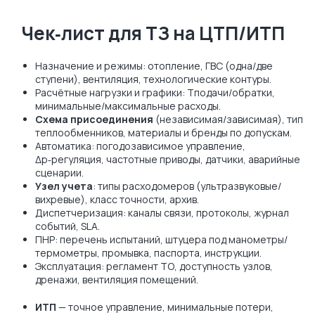
Чек‑лист для ТЗ на ЦТП/ИТП
Назначение и режимы: отопление, ГВС (одна/две
ступени), вентиляция, технологические контуры.
Расчётные нагрузки и графики: Tподачи/обратки,
минимальные/максимальные расходы.
Схема присоединения
(независимая/зависимая), тип
теплообменников, материалы и бренды по допускам.
Автоматика: погодозависимое управление,
Δp‑регуляция, частотные приводы, датчики, аварийные
сценарии.
Узел учета
: типы расходомеров (ультразвуковые/
вихревые), класс точности, архив.
Диспетчеризация: каналы связи, протоколы, журнал
событий, SLA.
ПНР: перечень испытаний, штуцера под манометры/
термометры, промывка, паспорта, инструкции.
Эксплуатация: регламент ТО, доступность узлов,
дренажи, вентиляция помещений.
ИТП
— точное управление, минимальные потери,