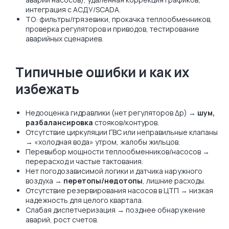
интеграция с АСДУ/SCADA.
ТО: фильтры/грязевики, прокачка теплообменников,
проверка регуляторов и приводов, тестирование
аварийных сценариев.
Типичные ошибки и как их
избежать
Недооценка гидравлики (нет регуляторов Δp) →
шум,
разбалансировка
стояков/контуров.
Отсутствие циркуляции ГВС или неправильные клапаны
→ «холодная вода» утром, жалобы жильцов.
Перевыбор мощности теплообменников/насосов →
перерасход и частые тактования.
Нет погодозависимой логики и датчика наружного
воздуха →
перетопы/недотопы
, лишние расходы.
Отсутствие резервирования насосов в ЦТП → низкая
надежность для целого квартала.
Слабая диспетчеризация → позднее обнаружение
аварий, рост счетов.