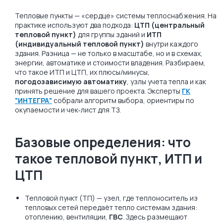
Тепловые пункты — «сердце» системы теплоснабжения. На
практике используют два подхода:
ЦТП (центральный
тепловой пункт)
для группы зданий и
ИТП
(индивидуальный тепловой пункт)
внутри каждого
здания. Разница — не только в масштабе, но и в схемах,
энергии, автоматике и стоимости владения. Разбираем,
что такое ИТП и ЦТП, их плюсы/минусы,
погодозависимую автоматику
, узлы учета тепла и как
принять решение для вашего проекта. Эксперты
ГК
"ИНТЕГРА"
собрали алгоритм выбора, ориентиры по
окупаемости и чек‑лист для ТЗ.
Базовые определения: что
такое тепловой пункт, ИТП и
ЦТП
Тепловой пункт (ТП) — узел, где теплоноситель из
тепловых сетей передаёт тепло системам здания:
отоплению, вентиляции,
ГВС
. Здесь размещают