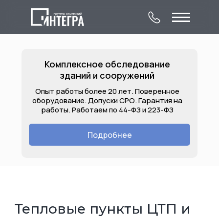
Комплексное обследование
зданий и сооружений
Опыт работы более 20 лет. Поверенное
оборудование. Допуски СРО. Гарантия на
работы. Работаем по 44-ФЗ и 223-ФЗ
О компании
Комплексное
Контакты
обследование
Подробнее
Лицензии
Услуги
Объекты
зданий и сооружений
Тепловые пункты ЦТП и