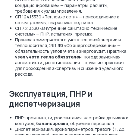
кондиционирование» — параметры, расчеты,
требования к узлам управления.
СП 124.13330 «Тепловые сети» — присоединение к
сетям, режимы, гидравлика, подпитка.
СП 73.13330 «Внутренние санитарно‑технические
системы» — ПНР, испытания, приемка.
Правила коммерческого учета тепловой энергии и
теплоносителя, 261‑ФЗ «Об энергосбережении» —
обязательность узлов учета и энергоаудит. Практика:
узел учета тепла обязателен
, погодозависимая
автоматика и диспетчеризация — «лучшие практики»
для прохождения экспертизы и снижения удельного
расхода.
Эксплуатация, ПНР и
диспетчеризация
ПНР: промывка, гидроиспытания, настройка датчиков и
контуров,
балансировка
, обучение персонала.
Диспетчеризация: архив параметров, тревоги (T, Δp,
аварии насосов), удаленная коррекция графиков;