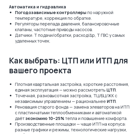
Автоматика и гидравлика
Погодозависимые контроллеры
по наружной
температуре, коррекция по обратке.
Регуляторы перепада давления, балансировочные
клапаны, частотные приводы насосов.
Датчики: T подачи/обратки, расход/Δp, T ГВС у самых
удаленных точек.
Как выбрать: ЦТП или ИТП для
вашего проекта
Плотная квартальная застройка, короткие расстояния,
единая эксплуатация — можно рассмотреть
ЦТП
.
Точечная, разновысотная застройка, ТЦ/БЦ/ЖК с
независимым управлением — рациональнее
ИТП
.
Реновация старого фонда — замена элеваторов на ИТП
с пластинчатыми теплообменниками и автоматикой
даёт
экономию 10–25%
тепла и повышение комфорта.
Производственные площадки — чаще ИТП на корпуса:
разные графики и режимы, технологические нагрузки,