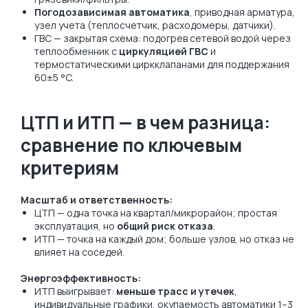
Погодозависимая автоматика
, приводная арматура,
узел учета (теплосчетчик, расходомеры, датчики).
ГВС — закрытая схема: подогрев сетевой водой через
теплообменник с
циркуляцией ГВС
и
термостатическими циркклапанами для поддержания
60±5 °C.
ЦТП и ИТП — в чем разница:
сравнение по ключевым
критериям
Масштаб и ответственность:
ЦТП — одна точка на квартал/микрорайон; простая
эксплуатация, но
общий риск отказа
.
ИТП — точка на каждый дом; больше узлов, но отказ не
влияет на соседей.
Энергоэффективность:
ИТП выигрывает:
меньше трасс и утечек
,
индивидуальные графики, окупаемость автоматики 1–3