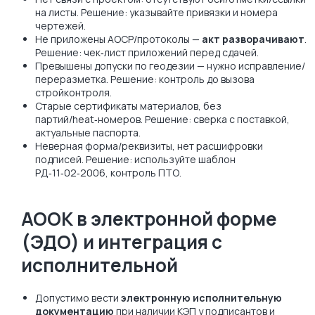
на листы. Решение: указывайте привязки и номера
чертежей.
Не приложены АОСР/протоколы —
акт разворачивают
.
Решение: чек‑лист приложений перед сдачей.
Превышены допуски по геодезии — нужно исправление/
переразметка. Решение: контроль до вызова
стройконтроля.
Старые сертификаты материалов, без
партий/heat‑номеров. Решение: сверка с поставкой,
актуальные паспорта.
Неверная форма/реквизиты, нет расшифровки
подписей. Решение: используйте шаблон
РД‑11‑02‑2006, контроль ПТО.
АООК в электронной форме
(ЭДО) и интеграция с
исполнительной
Допустимо вести
электронную исполнительную
документацию
при наличии КЭП у подписантов и