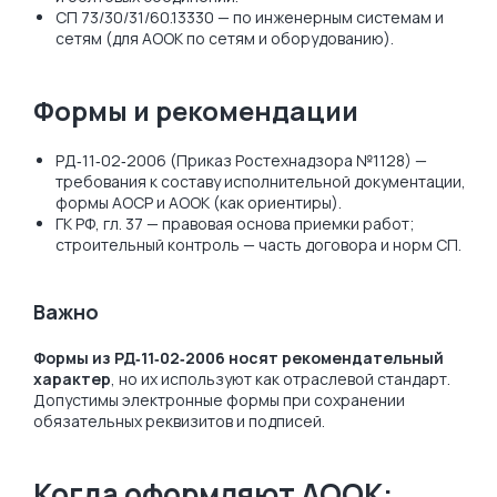
СП 73/30/31/60.13330 — по инженерным системам и
сетям (для АООК по сетям и оборудованию).
Формы и рекомендации
РД‑11‑02‑2006 (Приказ Ростехнадзора №1128) —
требования к составу исполнительной документации,
формы АОСР и АООК (как ориентиры).
ГК РФ, гл. 37 — правовая основа приемки работ;
строительный контроль — часть договора и норм СП.
Важно
Формы из РД‑11‑02‑2006 носят рекомендательный
характер
, но их используют как отраслевой стандарт.
Допустимы электронные формы при сохранении
обязательных реквизитов и подписей.
Когда оформляют АООК: