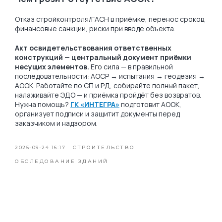
Отказ стройконтроля/ГАСН в приёмке, перенос сроков,
финансовые санкции, риски при вводе объекта.
Акт освидетельствования ответственных
конструкций — центральный документ приёмки
несущих элементов.
Его сила — в правильной
последовательности: АОСР → испытания → геодезия →
АООК. Работайте по СП и РД, собирайте полный пакет,
налаживайте ЭДО — и приёмка пройдёт без возвратов.
Нужна помощь?
ГК «ИНТЕГРА»
подготовит АООК,
организует подписи и защитит документы перед
заказчиком и надзором.
2025-09-24 16:17
СТРОИТЕЛЬСТВО
ОБСЛЕДОВАНИЕ ЗДАНИЙ