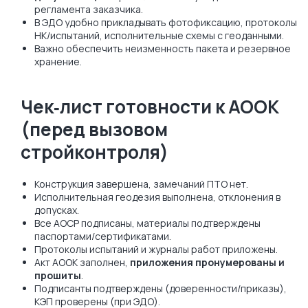
регламента заказчика.
В ЭДО удобно прикладывать фотофиксацию, протоколы
НК/испытаний, исполнительные схемы с геоданными.
Важно обеспечить неизменность пакета и резервное
хранение.
Чек‑лист готовности к АООК
(перед вызовом
стройконтроля)
Конструкция завершена, замечаний ПТО нет.
Исполнительная геодезия выполнена, отклонения в
допусках.
Все АОСР подписаны, материалы подтверждены
паспортами/сертификатами.
Протоколы испытаний и журналы работ приложены.
Акт АООК заполнен,
приложения пронумерованы и
прошиты
.
Подписанты подтверждены (доверенности/приказы),
КЭП проверены (при ЭДО).