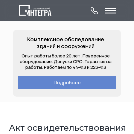
Комплексное обследование
зданий и сооружений
Опыт работы более 20 лет. Поверенное
оборудование. Допуски СРО. Гарантия на
работы. Работаем по 44-ФЗ и 223-ФЗ
О компании
Комплексное
Контакты
обследование
Подробнее
Лицензии
Услуги
Объекты
зданий и сооружений
Акт освидетельствования