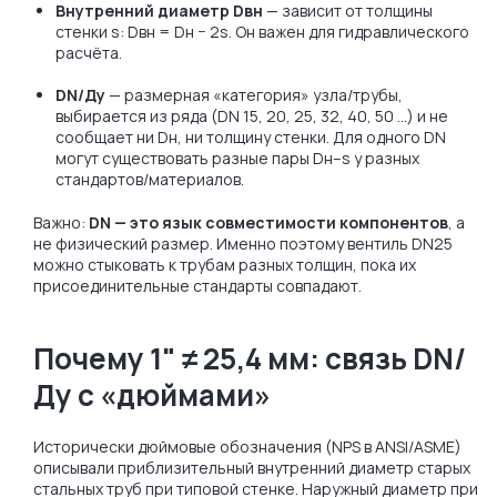
Внутренний диаметр Dвн
— зависит от толщины
стенки s: Dвн = Dн − 2s. Он важен для гидравлического
расчёта.
DN/Ду
— размерная «категория» узла/трубы,
выбирается из ряда (DN 15, 20, 25, 32, 40, 50 …) и не
сообщает ни Dн, ни толщину стенки. Для одного DN
могут существовать разные пары Dн–s у разных
стандартов/материалов.
Важно:
DN — это язык совместимости компонентов
, а
не физический размер. Именно поэтому вентиль DN25
можно стыковать к трубам разных толщин, пока их
присоединительные стандарты совпадают.
Почему 1" ≠ 25,4 мм: связь DN/
Ду с «дюймами»
Исторически дюймовые обозначения (NPS в ANSI/ASME)
описывали приблизительный внутренний диаметр старых
стальных труб при типовой стенке. Наружный диаметр при