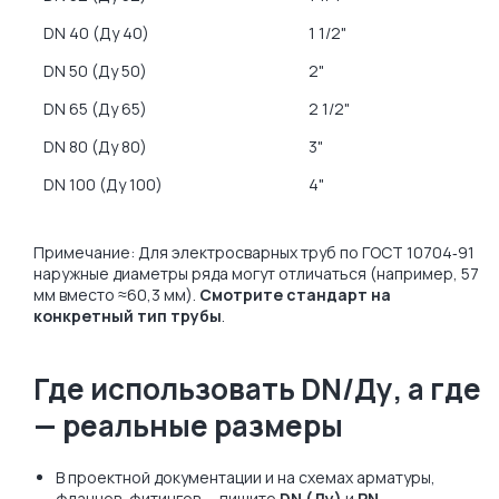
DN 40 (Ду 40)
1 1/2"
DN 50 (Ду 50)
2" 
DN 65 (Ду 65)
2 1/2"
DN 80 (Ду 80)
3" 
DN 100 (Ду 100)
4"
Примечание: Для электросварных труб по ГОСТ 10704‑91
наружные диаметры ряда могут отличаться (например, 57
мм вместо ≈60,3 мм).
Смотрите стандарт на
конкретный тип трубы
.
Где использовать DN/Ду, а где
— реальные размеры
В проектной документации и на схемах арматуры,
фланцев, фитингов — пишите
DN (Ду)
и
PN