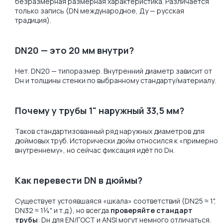
безразмерная размерная характеристика. Различается
только запись (DN международное, Ду — русская
традиция).
DN20 — это 20 мм внутри?
Нет. DN20 — типоразмер. Внутренний диаметр зависит от
Dн и толщины стенки по выбранному стандарту/материалу.
Почему у трубы 1" наружный 33,5 мм?
Таков стандартизованный ряд наружных диаметров для
дюймовых труб. Исторически дюйм относился к «примерно
внутреннему», но сейчас фиксация идёт по Dн.
Как перевести DN в дюймы?
Существует устоявшаяся «шкала» соответствий (DN25 ≈ 1",
DN32 ≈ 1¼" и т.д.), но всегда
проверяйте стандарт
трубы
: Dн для EN/ГОСТ и ANSI могут немного отличаться.