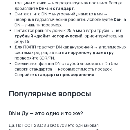
толщины стенки → непредсказуемая поставка. Всегда
добавляйте
Dн×s и стандарт
.
Считают, что DN = внутренний диаметр в мм →
неверные гидравлические расчёты. Используйте
Dвн
, а
DN — лишь типоразмер.
Пытаются равнять дюйм к 25,4 мм внутри трубы → нет,
трубный «дюйм» исторический
, ориентируйтесь на
ряды Dн.
Для ПЭ/ПП трактуют DN как внутренний → в полимерных
системах ряд задаётся
по наружному диаметру
,
проверяйте SDR/PN.
Смешивают фланцы DN с трубой «похожего» Dн без
сверки стандартов → несовместимость посадок.
Сверяйте
стандарты присоединения
.
Популярные вопросы
DN и Ду — это одно и то же?
Да. По ГОСТ 28338 и ISO 6708 это одинаковая