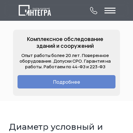
Комплексное обследование
зданий и сооружений
Опыт работы более 20 лет. Поверенное
оборудование. Допуски СРО. Гарантия на
работы. Работаем по 44-ФЗ и 223-ФЗ
О компании
Комплексное
Контакты
обследование
Подробнее
Лицензии
Услуги
Объекты
зданий и сооружений
Диаметр условный и