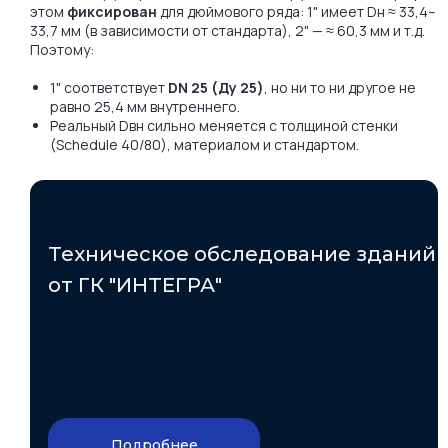
этом
фиксирован
для дюймового ряда: 1" имеет Dн ≈ 33,4–
33,7 мм (в зависимости от стандарта), 2" — ≈ 60,3 мм и т.д.
Поэтому:
1" соответствует
DN 25 (Ду 25)
, но ни то ни другое не
равно 25,4 мм внутреннего.
Реальный Dвн сильно меняется с толщиной стенки
(Schedule 40/80), материалом и стандартом.
Техническое обследование зданий
от ГК "ИНТЕГРА"
Подробнее