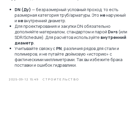
DN (Ду)
— безразмерный условный проход, то есть
размерная категория труб/арматуры. Это
не
наружный
и
не
внутренний диаметр.
Для проектирования и закупки DN обязательно
дополняйте материалом, стандартом и парой
Dн×s
(или
SDR/Schedule). Для расчётов используйте
внутренний
диаметр
.
Учитывайте связку с
PN
, различия рядов для стали и
полимеров, и не путайте дюймовую «историю» с
фактическими миллиметрами. Так вы избежите брака
поставки и ошибок гидравлики.
2025-09-12 15:49
СТРОИТЕЛЬСТВО