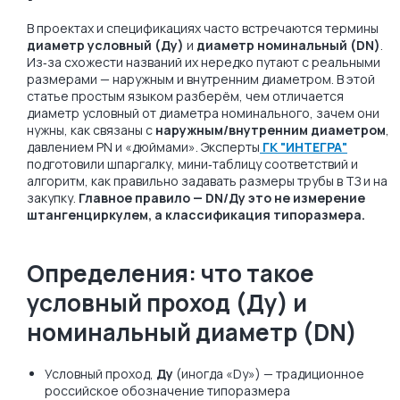
В проектах и спецификациях часто встречаются термины
диаметр условный (Ду)
и
диаметр номинальный (DN)
.
Из‑за схожести названий их нередко путают с реальными
размерами — наружным и внутренним диаметром. В этой
статье простым языком разберём, чем отличается
диаметр условный от диаметра номинального, зачем они
нужны, как связаны с
наружным/внутренним диаметром
,
давлением PN и «дюймами». Эксперты
ГК "ИНТЕГРА"
подготовили шпаргалку, мини‑таблицу соответствий и
алгоритм, как правильно задавать размеры трубы в ТЗ и на
закупку.
Главное правило — DN/Ду это не измерение
штангенциркулем, а классификация типоразмера.
Определения: что такое
условный проход (Ду) и
номинальный диаметр (DN)
Условный проход,
Ду
(иногда «Dy») — традиционное
российское обозначение типоразмера