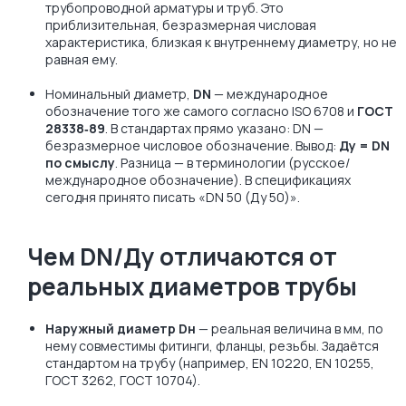
трубопроводной арматуры и труб. Это
приблизительная, безразмерная числовая
характеристика, близкая к внутреннему диаметру, но не
равная ему.
Номинальный диаметр,
DN
— международное
обозначение того же самого согласно ISO 6708 и
ГОСТ
28338‑89
. В стандартах прямо указано: DN —
безразмерное числовое обозначение. Вывод:
Ду = DN
по смыслу
. Разница — в терминологии (русское/
международное обозначение). В спецификациях
сегодня принято писать «DN 50 (Ду 50)».
Чем DN/Ду отличаются от
реальных диаметров трубы
Наружный диаметр Dн
— реальная величина в мм, по
нему совместимы фитинги, фланцы, резьбы. Задаётся
стандартом на трубу (например, EN 10220, EN 10255,
ГОСТ 3262, ГОСТ 10704).