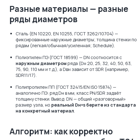
Разные материалы — разные
ряды диаметров
Сталь (EN 10220, EN 10255, ГОСТ 3262/10704) —
фиксированные наружные диаметры; толщина стенки по
рядам (легкая/обычная/усиленная; Schedule).
Полиэтилен ПЭ (ГОСТ 18599) — DN соотносится с
наружным диаметром
ряда (Dн 20, 25, 32, 40, 50, 63,
75, 90, 110 мм и т.д.), а Dвн зависит от SDR (например,
SDR11/17).
Полипропилен ПП (ГОСТ 32415/EN ISO 15874) —
аналогично ПЭ: ряд Dн в мм, класс PN/SDR задаёт
толщину стенки. Вывод: DN — общий «разговорный»
размер узла, но
реальный Dн×s берите из стандарта
на конкретный материал
.
Алгоритм: как корректно