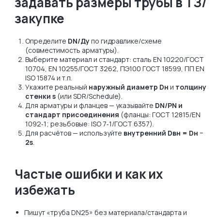
задавать размеры трубы в ТЗ/
закупке
Определите
DN/Ду
по гидравлике/схеме
(совместимость арматуры).
Выберите материал и стандарт: сталь EN 10220/ГОСТ
10704, EN 10255/ГОСТ 3262, ПЭ100 ГОСТ 18599, ПП EN
ISO 15874 и т.п.
Укажите реальный
наружный диаметр Dн
и
толщину
стенки s
(или SDR/Schedule).
Для арматуры и фланцев — указывайте
DN/PN и
стандарт присоединения
(фланцы: ГОСТ 12815/EN
1092‑1; резьбовые: ISO 7‑1/ГОСТ 6357).
Для расчётов — используйте
внутренний Dвн = Dн −
2s
.
Частые ошибки и как их
избежать
Пишут «труба DN25» без материала/стандарта и