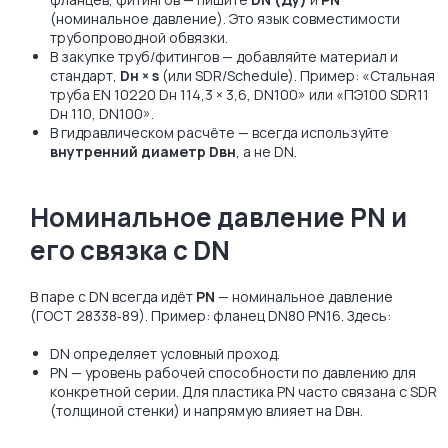
(номинальное давление). Это язык совместимости
трубопроводной обвязки.
В закупке труб/фитингов — добавляйте материал и
стандарт,
Dн × s
(или SDR/Schedule). Пример: «Стальная
труба EN 10220 Dн 114,3 × 3,6, DN100» или «ПЭ100 SDR11
Dн 110, DN100».
В гидравлическом расчёте — всегда используйте
внутренний диаметр Dвн
, а не DN.
Номинальное давление PN и
его связка с DN
В паре с DN всегда идёт
PN
— номинальное давление
(ГОСТ 28338‑89). Пример: фланец DN80 PN16. Здесь:
DN определяет условный проход.
PN — уровень рабочей способности по давлению для
конкретной серии. Для пластика PN часто связана с SDR
(толщиной стенки) и напрямую влияет на Dвн.