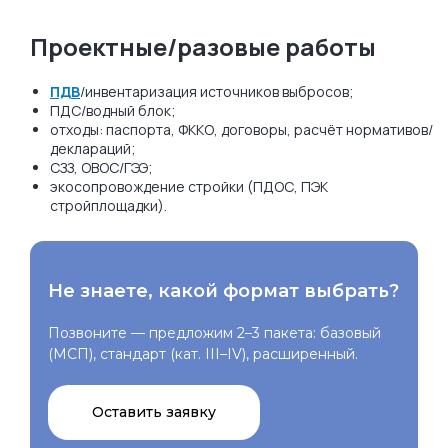
Проектные/разовые работы
ПДВ
/инвентаризация источников выбросов;
ПДС/водный блок;
отходы: паспорта, ФККО, договоры, расчёт нормативов/
деклараций;
СЗЗ, ОВОС/ГЭЭ;
экосопровождение стройки (ПДОС, ПЭК
стройплощадки).
Не знаете, какой формат выбрать?
Позвоните — предложим 2–3 пакета: базовый
(МСП), стандарт (кат. III–IV), расширенный.
Оставить заявку