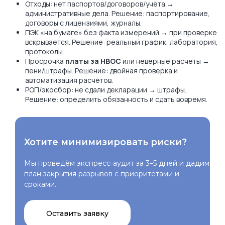
Отходы: нет паспортов/договоров/учёта →
административные дела. Решение: паспортирование,
договоры с лицензиями, журналы.
ПЭК «на бумаге» без факта измерений → при проверке
вскрывается. Решение: реальный график, лаборатория,
протоколы.
Просрочка
платы за НВОС
или неверные расчёты →
пени/штрафы. Решение: двойная проверка и
автоматизация расчётов.
РОП/экосбор: не сдали декларации → штрафы.
Решение: определить обязанность и сдать вовремя.
Хотите минимизировать риски?
Мы проведём экспресс‑аудит за 3–5 дней и дадим
план закрытия разрывов с приоритетами и
сроками.
Оставить заявку