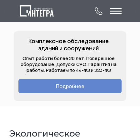
Комплексное обследование
зданий и сооружений
Опыт работы более 20 лет. Поверенное
оборудование. Допуски СРО. Гарантия на
работы. Работаем по 44-ФЗ и 223-ФЗ
О компании
Комплексное
Контакты
обследование
Подробнее
Лицензии
Услуги
Объекты
зданий и сооружений
Экологическое