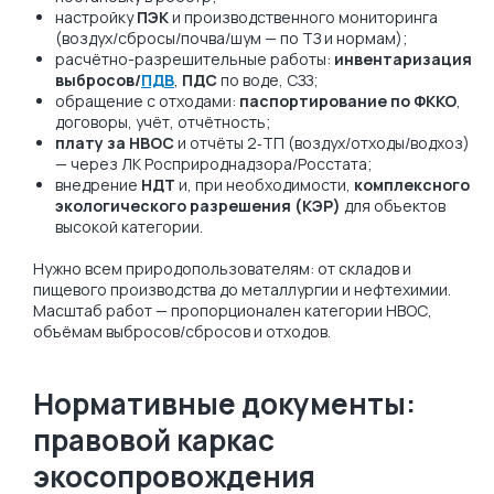
настройку
ПЭК
и производственного мониторинга
(воздух/сбросы/почва/шум — по ТЗ и нормам);
расчётно-разрешительные работы:
инвентаризация
выбросов/
ПДВ
,
ПДС
по воде, СЗЗ;
обращение с отходами:
паспортирование по ФККО
,
договоры, учёт, отчётность;
плату за НВОС
и отчёты 2‑ТП (воздух/отходы/водхоз)
— через ЛК Росприроднадзора/Росстата;
внедрение
НДТ
и, при необходимости,
комплексного
экологического разрешения (КЭР)
для объектов
высокой категории.
Нужно всем природопользователям: от складов и
пищевого производства до металлургии и нефтехимии.
Масштаб работ — пропорционален категории НВОС,
объёмам выбросов/сбросов и отходов.
Нормативные документы:
правовой каркас
экосопровождения