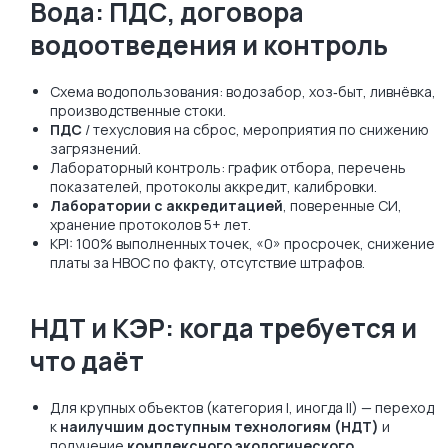
Вода: ПДС, договора
водоотведения и контроль
Схема водопользования: водозабор, хоз‑быт, ливнёвка,
производственные стоки.
ПДС
/ техусловия на сброс, мероприятия по снижению
загрязнений.
Лабораторный контроль: график отбора, перечень
показателей, протоколы аккредит, калибровки.
Лаборатории с аккредитацией
, поверенные СИ,
хранение протоколов 5+ лет.
KPI: 100% выполненных точек, «0» просрочек, снижение
платы за НВОС по факту, отсутствие штрафов.
НДТ и КЭР: когда требуется и
что даёт
Для крупных объектов (категория I, иногда II) — переход
к
наилучшим доступным технологиям (НДТ)
и
получение
комплексного экологического