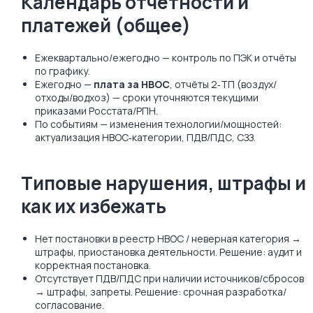
Календарь отчётности и
платежей (общее)
Ежеквартально/ежегодно — контроль по ПЭК и отчёты
по графику.
Ежегодно —
плата за НВОС
, отчёты 2‑ТП (воздух/
отходы/водхоз) — сроки уточняются текущими
приказами Росстата/РПН.
По событиям — изменения технологии/мощностей:
актуализация НВОС‑категории, ПДВ/ПДС, СЗЗ.
Типовые нарушения, штрафы и
как их избежать
Нет постановки в реестр НВОС / неверная категория →
штрафы, приостановка деятельности. Решение: аудит и
корректная постановка.
Отсутствует ПДВ/ПДС при наличии источников/сбросов
→ штрафы, запреты. Решение: срочная разработка/
согласование.