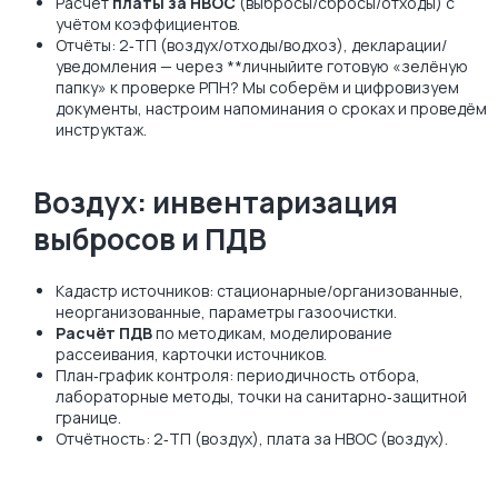
Расчёт
платы за НВОС
(выбросы/сбросы/отходы) с
учётом коэффициентов.
Отчёты: 2‑ТП (воздух/отходы/водхоз), декларации/
уведомления — через **личныйите готовую «зелёную
папку» к проверке РПН? Мы соберём и цифровизуем
документы, настроим напоминания о сроках и проведём
инструктаж.
Воздух: инвентаризация
выбросов и ПДВ
Кадастр источников: стационарные/организованные,
неорганизованные, параметры газоочистки.
Расчёт ПДВ
по методикам, моделирование
рассеивания, карточки источников.
План‑график контроля: периодичность отбора,
лабораторные методы, точки на санитарно‑защитной
границе.
Отчётность: 2‑ТП (воздух), плата за НВОС (воздух).