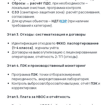
Сбросы → расчёт ПДС
, при необходимости —
локальные очистные, программа контроля.
СЗЗ
(санитарно‑защитная зона): расчёт рассеивания,
согласование.
Для крупных объектов —
НДТ/
КЭР
(при наличии
требований к категории).
Этап 3. Отходы: систематизация и договоры
Идентификация отходов по
ФККО
,
паспортирование
(1–4 класса)
, журналы учёта.
Договоры на вывоз/утилизацию с лицензированными
операторами, отчётность 2‑ТП (отходы).
Этап 4. ПЭК и производственный мониторинг
Программа
ПЭК
: точки отбора/измерений,
периодичность, аккредитованная лаборатория.
Контроль выбросов/сбросов/почвы/шума; отчёт
ПЭК
и
корректировки.
Этап 5. Плата за НВОС и отчётность