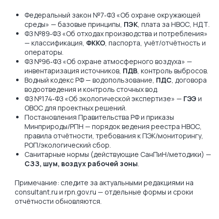
Федеральный закон №7‑ФЗ «Об охране окружающей
среды» — базовые принципы,
ПЭК
, плата за НВОС, НДТ.
ФЗ №89‑ФЗ «Об отходах производства и потребления»
— классификация,
ФККО
, паспорта, учёт/отчётность и
операторы.
ФЗ №96‑ФЗ «Об охране атмосферного воздуха» —
инвентаризация источников,
ПДВ
, контроль выбросов.
Водный кодекс РФ — водопользование,
ПДС
, договора
водоотведения и контроль сточных вод.
ФЗ №174‑ФЗ «Об экологической экспертизе» —
ГЭЭ
и
ОВОС для проектных решений.
Постановления Правительства РФ и приказы
Минприроды/РПН — порядок ведения реестра НВОС,
правила отчётности, требования к ПЭК/мониторингу,
РОП/экологический сбор.
Санитарные нормы (действующие СанПиН/методики) —
СЗЗ, шум, воздух рабочей зоны
.
Примечание: следите за актуальными редакциями на
consultant.ru и rpn.gov.ru — отдельные формы и сроки
отчётности обновляются.