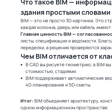
Что такое BIM — информа
здания простыми словами
BIM — это не просто 3D‑картинка. Это стр
каждая колонна, дверь или кабель имеют
Главная ценность BIM — согласованно
листы, спецификации и ведомости. Благ
переделки, а решения проверяются зара
Чем BIM отличается от кл
В CAD вы рисуете геометрию; в BIM в
стоимостью, стадиями.
BIM поддерживает автоматические вед
4D‑планирование и 5D‑сметы.
Итог:
BIM объединяет архитектуру, конс
одном информационном пространстве.