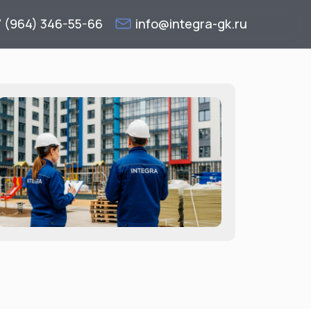
7 (964) 346-55-66
info@integra-gk.ru