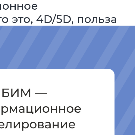
ионное
о это, 4D/5D, польза