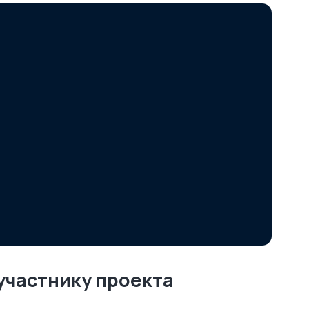
Скидка 10%
на ком
обследование зда
участнику проекта