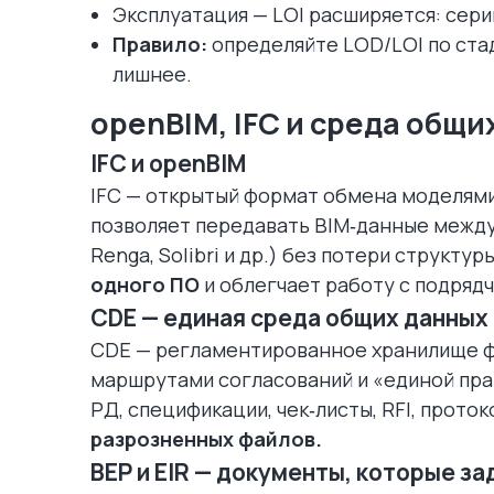
Эксплуатация — LOI расширяется: сер
Правило:
определяйте LOD/LOI по ста
лишнее.
openBIM, IFC и среда общи
IFC и openBIM
IFC — открытый формат обмена моделями
позволяет передавать BIM‑данные между р
Renga, Solibri и др.) без потери структур
одного ПО
и облегчает работу с подрядч
CDE — единая среда общих данных
CDE — регламентированное хранилище фа
маршрутами согласований и «единой прав
РД, спецификации, чек‑листы, RFI, прото
разрозненных файлов.
BEP и EIR — документы, которые з