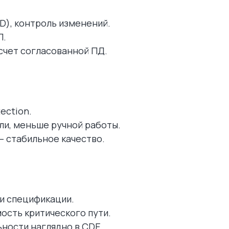
D), контроль изменений.
П.
счет согласованной ПД.
Оставит
Нажимая на кнопку, вы согла
персональ
ection.
ли, меньше ручной работы.
— стабильное качество.
 и спецификации.
мость критического пути.
ности наглядно в CDE.