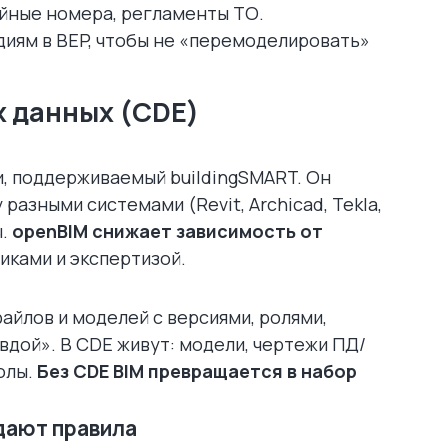
ийные номера, регламенты ТО.
диям в BEP, чтобы не «перемоделировать»
х данных (CDE)
, поддерживаемый buildingSMART. Он
азными системами (Revit, Archicad, Tekla,
ы.
openBIM снижает зависимость от
иками и экспертизой.
йлов и моделей с версиями, ролями,
дой». В CDE живут: модели, чертежи ПД/
колы.
Без CDE BIM превращается в набор
адают правила