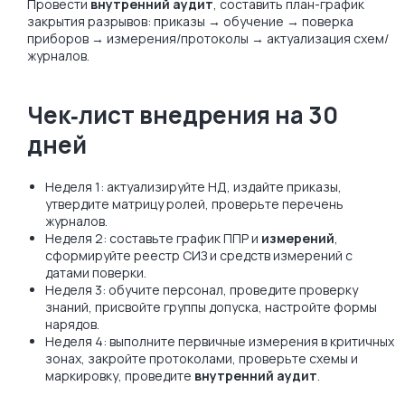
Провести
внутренний аудит
, составить план-график
закрытия разрывов: приказы → обучение → поверка
приборов → измерения/протоколы → актуализация схем/
журналов.
Чек‑лист внедрения на 30
дней
Неделя 1: актуализируйте НД, издайте приказы,
утвердите матрицу ролей, проверьте перечень
журналов.
Неделя 2: составьте график ППР и
измерений
,
сформируйте реестр СИЗ и средств измерений с
датами поверки.
Неделя 3: обучите персонал, проведите проверку
знаний, присвойте группы допуска, настройте формы
нарядов.
Неделя 4: выполните первичные измерения в критичных
зонах, закройте протоколами, проверьте схемы и
маркировку, проведите
внутренний аудит
.