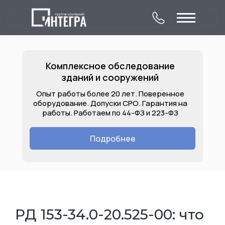
Комплексное обследование
зданий и сооружений
Опыт работы более 20 лет. Поверенное
оборудование. Допуски СРО. Гарантия на
работы. Работаем по 44-ФЗ и 223-ФЗ
О компании
Комплексное
Контакты
обследование
Подробнее
Лицензии
Услуги
Объекты
зданий и сооружений
РД 153-34.0-20.525-00: что