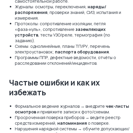
самостоятельной работе.
Оставить заявку
Журналы: осмотры, переключения,
наряды/
распоряжения
, проверки знаний, СИЗ, испытания и
Нажимая на кнопку, вы соглашаетесь
измерения.
с
Политикой обработки персональных данных
Протоколы: сопротивление изоляции, петля
«фаза‑нуль», сопротивление
заземляющих
устройств
, тесты УЗО/реле, термография (по
заданию).
Схемы: однолинейные, планы ТП/РУ, перечень
электроустановок;
паспорта оборудования
.
Программы ППР, дефектные ведомости, отчёты о
расследовании отклонений/инцидентов.
Частые ошибки и как их
избежать
Формальное ведение журналов → внедрите
чек-листы
осмотров
и привяжите записи к фото/схемам.
Просроченная поверка приборов → ведите реестр
средств измерений,
напоминания
о поверке.
Нарушения нарядной системы → обучите допускающих/