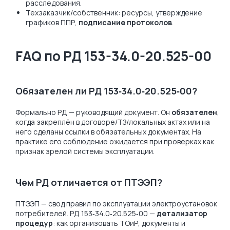
расследования.
Техзаказчик/собственник: ресурсы, утверждение
графиков ППР,
подписание протоколов
.
FAQ по РД 153-34.0-20.525-00
Обязателен ли РД 153‑34.0‑20.525‑00?
Формально РД — руководящий документ. Он
обязателен
,
когда закреплён в договоре/ТЗ/локальных актах или на
него сделаны ссылки в обязательных документах. На
практике его соблюдение ожидается при проверках как
признак зрелой системы эксплуатации.
Чем РД отличается от ПТЭЭП?
ПТЭЭП — свод правил по эксплуатации электроустановок
потребителей. РД 153‑34.0‑20.525‑00 —
детализатор
процедур
: как организовать ТОиР, документы и