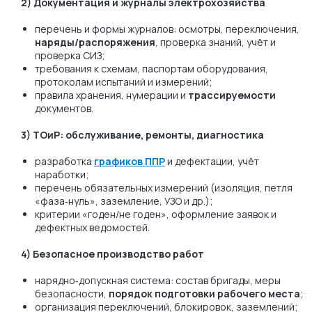
2) Документация и журналы электрохозяйства
перечень и формы журналов: осмотры, переключения,
наряды/распоряжения
, проверка знаний, учёт и
проверка СИЗ;
требования к схемам, паспортам оборудования,
протоколам испытаний и измерений;
правила хранения, нумерации и
трассируемости
документов.
3) ТОиР: обслуживание, ремонты, диагностика
разработка
графиков ППР
и дефектации, учёт
наработки;
перечень обязательных измерений (изоляция, петля
«фаза‑нуль», заземление, УЗО и др.);
критерии «годен/не годен», оформление заявок и
дефектных ведомостей.
4) Безопасное производство работ
нарядно‑допускная система: состав бригады, меры
безопасности,
порядок подготовки рабочего места
;
организация переключений, блокировок, заземлений;