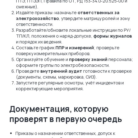
Скидка 10%
на комплексное
ПТЭ, ПТЭЭП, Правила по ОТ, РД 153‑34.0‑20.525‑00 и
смежные).
обследование зданий
Издайте приказы: назначьте
ответственных за
электрохозяйство
, утвердите матрицу ролей и зону
ответственности.
Разработайте/обновите локальные инструкции по РУ/
ТП/КЛ, положения о наряд‑допуске,
формы журналов
и порядок их ведения.
Составьте график
ППР и измерений
; проверьте
поверку измерительных приборов.
Организуйте обучение и
проверку знаний
персонала;
оформите группы по электробезопасности.
Проведите
внутренний аудит
готовности к проверке
(документы, схемы, маркировка, СИЗ).
Запустите регулярные осмотры, учёт инцидентов и
корректирующие мероприятия.
Документация, которую
проверят в первую очередь
Приказы о назначении ответственных, допуск к