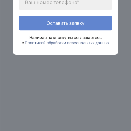
Оставить заявку
Нажимая на кнопку, вы соглашаетесь
с
Политикой обработки персональных данных