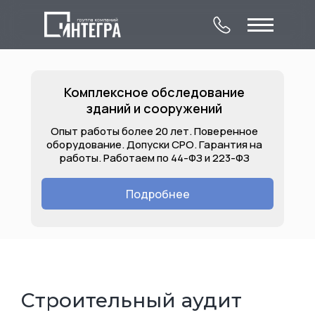
Комплексное обследование
зданий и сооружений
Опыт работы более 20 лет. Поверенное
оборудование. Допуски СРО. Гарантия на
работы. Работаем по 44-ФЗ и 223-ФЗ
О компании
Комплексное
Контакты
обследование
Подробнее
Лицензии
Услуги
Объекты
зданий и сооружений
Строительный аудит