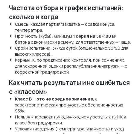
Частота отбора и график испытаний:
сколько и когда
Смесь: каждая партия/захватка — осадка конуса,
температура.
Прочность (кубы): минимум
1 серия на 50–100 м³
бетона одной марки в смену; для ответственных — чаще.
Сроки испытаний: 3/7/28 суток (опционально 56/90 для
высоких классов).
Керны/НК: по предписанию контроля, при сомнениях,
для ускоренной оценки распалубливания/нагрузки — с
корректной градуировкой.
Как читать результаты и не ошибиться
с «классом»
Класс B — это не среднее значение
, а
характеристическая прочность с обеспеченностью
95%.
Нельзя «переводить» один‑к‑одному результаты НК в
класс без градуировки.
Условия твердения (температура, влажность) и уход