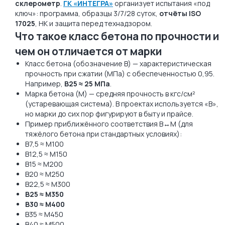
склерометр
.
ГК «ИНТЕГРА»
организует испытания «под
ключ»: программа, образцы 3/7/28 суток,
отчёты ISO
17025
, НК и защита перед технадзором.
Что такое класс бетона по прочности и
чем он отличается от марки
Класс бетона (обозначение B) — характеристическая
прочность при сжатии (МПа) с обеспеченностью 0,95.
Например,
B25 ≈ 25 МПа
.
Марка бетона (М) — средняя прочность в кгс/см²
(устаревающая система). В проектах используется «B»,
но марки до сих пор фигурируют в быту и прайсе.
Пример приближённого соответствия B↔М (для
тяжёлого бетона при стандартных условиях):
B7,5 ≈ М100
B12,5 ≈ М150
B15 ≈ М200
B20 ≈ М250
B22,5 ≈ М300
B25 ≈ М350
B30 ≈ М400
B35 ≈ М450
B40 ≈ М500