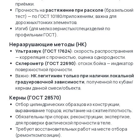
приёмки.
Прочность на
растяжение при расколе
(бразильский
тест) — по ГОСТ 10180/приложениям; важна для
дорожных/тонких элементов.
Изгиб (для мелкозернистых/специзделий по
профильным ГОСТ).
Неразрушающие методы (НК)
Ультразвук (ГОСТ 17624)
: скорость распространения
— корреляция с прочностью, оценка однородности.
Склерометр (ГОСТ 22690)
: отскок бойка — индикатор
поверхностной прочности.
Важно:
НК легитимен только при наличии локальной
градуировочной зависимости
, полученной по кубам/
кернам данной смеси/объекта.
Керны (ГОСТ 28570)
Отбор цилиндрических образцов из конструкции,
выравнивание торцов, испытание на сжатие/плотность.
Обязательны при спорах, реконструкции, экспертизе,
для проверки фактической прочности в теле.
Требуют восстановительных работ на месте отбора
(ремонткомпозиции).