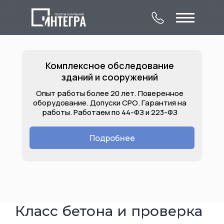
Комплексное обследование
зданий и сооружений
Опыт работы более 20 лет. Поверенное
оборудование. Допуски СРО. Гарантия на
работы. Работаем по 44-ФЗ и 223-ФЗ
О компании
Комплексное
Контакты
обследование
Подробнее
Лицензии
Услуги
Объекты
зданий и сооружений
Класс бетона и проверка