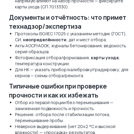
напрямую влияют на набор прочности — фиксируйте
карты ухода (СП 70.13330).
Документы и отчётность: что примет
технадзор/экспертиза
Протоколы ISO/IEC 17025 с указанием методик (ГОСТ),
СИ,
неопределённости
, дат и мест отбора.
Акты АОСР/АООК, журналы бетонирования, ведомость
серий образцов.
Фотофиксация отбора/формования,
карты ухода
,
температура конструкции.
Для НК — указать прибор/калибровку/градуировку; для
кернов — схемы отбора/ремонта.
Типичные ошибки при проверке
прочности и как их избежать
Отбор из первой порции/без перемешивания —
заниженная подвижность и прочность.
Решение: отбора после стабилизации потока,
перемешивание пробы.
Неверное выдерживание (нет 20±2 °C и высокой
влажности) — «просадка» результатов.