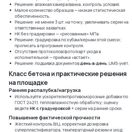
Решение: влажная камера/ванна, контроль условий.
Малое количество образцов — низкая статистическая
обеспеченность.
Решение: не менее 3 шт. на точку; увеличивать серии на
ответственных захватках.
НК без градуировки — «рисованные» МПа.
Решение: градуировка по кубам/кернам этой смеси;
прописать в программе контроля.
Отсутствие протоколов/фото/карт ухода в
исполнительной — приёмка «встает».
Решение: подшивка документов
день‑в‑день
, LIMS‑учёт.
Класс бетона и практические решения
на площадке
Ранняя распалубка/нагрузка
Используйте ускорители/противоморозные добавки по
ГОСТ 24211, тепловлажностную обработку; оценку
ведите
НК с градуировкой
+ серии на ранние сроки.
Повышение фактической прочности
Жёсткий контроль В/Ц, корректная дозировка
суперпластификатора, температурный режим и уход;