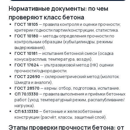
Нормативные документы: по чем
проверяют класс бетона
ГОСТ 18105
— правила контроля и оценки прочности;
критерии годности партии/конструкции, статистика.
ГОСТ 10180
— методы определения прочности по
контрольным образцам (кубы/цилиндры, режимы
выдерживания).
ГОСТ 10181
— испытания бетонной смеси (осадка
конуса/расплыв, температура, воздух).
ГОСТ 17624
— ультразвуковой метод (НК) оценки
прочности/однородности.
ГОСТ 22690
— склерометрический метод (молоток
Шмидта и аналоги).
ГОСТ 28570
— керны: отбор, подготовка, испытание.
СП 70.13330
— правила выполнения и приёмки бетонных
работ (уход, температурный режим, распалубливание/
нагрузка).
СП 63.13330
— бетонные и железобетонные
конструкции (расчёт, классы, защитный слой).
Этапы проверки прочности бетона: от