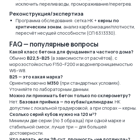
исключить перелив воды, промораживание/перегрев.
Реконструкция/экспертиза
Программа обследования: сетка НК +
керны по
критическим зонам
, анализ карбонизации/плотности,
пересчёт несущей способности (СП 63.13330).
FAQ — популярные вопросы
Какой класс бетона для фундамента частного дома?
Обычно
B22,5–B25
(в зависимости от расчётов), с
морозостойкостью F150–F200 и водонепроницаемостью
W6–W8.
B25 — это какая марка?
Ориентировочно
М350
(при стандартных условиях).
Уточняйте по лабораторным данным.
Можно ли принимать бетон только по склерометру?
Нет.
Базовая приёмка — по кубам/цилиндрам
. НК
допустим с локальной градуировкой, а при спорах — керны.
Сколько серий кубов нужно на 120 м³?
Минимум две серии (по 3 образца) при одной марке и
стабильной смеси; лучше три — для большей
достоверности.
Что делать, если 28‑сут. прочность «не дотянула»?