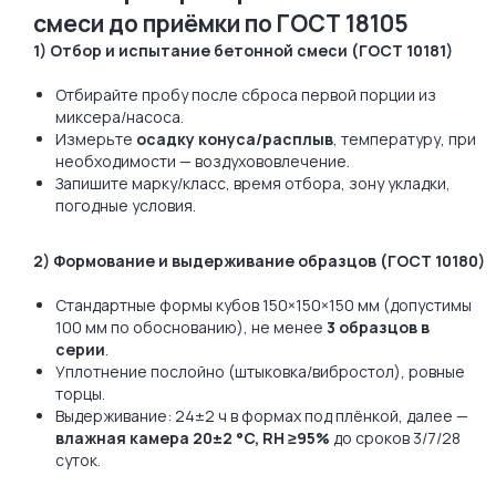
смеси до приёмки по ГОСТ 18105
1) Отбор и испытание бетонной смеси (ГОСТ 10181)
Отбирайте пробу после сброса первой порции из
миксера/насоса.
Измерьте
осадку конуса/расплыв
, температуру, при
необходимости — воздухововлечение.
Запишите марку/класс, время отбора, зону укладки,
погодные условия.
2) Формование и выдерживание образцов (ГОСТ 10180)
Стандартные формы кубов 150×150×150 мм (допустимы
100 мм по обоснованию), не менее
3 образцов в
серии
.
Уплотнение послойно (штыковка/вибростол), ровные
торцы.
Выдерживание: 24±2 ч в формах под плёнкой, далее —
влажная камера 20±2 °C, RH ≥95%
до сроков 3/7/28
суток.