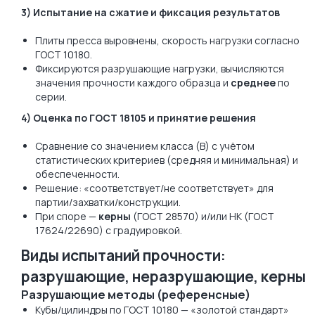
3) Испытание на сжатие и фиксация результатов
Плиты пресса выровнены, скорость нагрузки согласно
ГОСТ 10180.
Фиксируются разрушающие нагрузки, вычисляются
значения прочности каждого образца и
среднее
по
серии.
4) Оценка по ГОСТ 18105 и принятие решения
Сравнение со значением класса (B) с учётом
статистических критериев (средняя и минимальная) и
обеспеченности.
Решение: «соответствует/не соответствует» для
партии/захватки/конструкции.
При споре —
керны
(ГОСТ 28570) и/или НК (ГОСТ
17624/22690) с градуировкой.
Виды испытаний прочности:
разрушающие, неразрушающие, керны
Разрушающие методы (референсные)
Кубы/цилиндры по ГОСТ 10180 — «золотой стандарт»