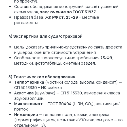
по проекту).
Состав: обследование конструкций, расчёт усилений,
схема узлов,
заключение по ГОСТ 31937
.
Правовая база:
ЖК РФ ст. 25–29
+ местные
регламенты.
4) Экспертиза для суда/страховой
Цель: доказать причинно‑следственную связь дефекта
и ущерба, оценить стоимость устранения.
Особенности: процессуальные требования
73‑ФЗ
,
методики, фототаблицы, сметный раздел.
5) Тематические обследования
Теплотехника
(мостики холода, высолы, конденсат) —
СП 50.13330 + ИК‑съёмка.
Акустика
(шум/звук) — СП 51.13330, измерения класса
звукоизоляции.
Микроклимат
— ГОСТ 30494 (t, RH, CO₂), вентиляция/
приток.
Инженерия
— тепловые полы, стояки, электрика
(термография щитов, испытания УЗО в жилом доме — по
отдельному ТЗ).