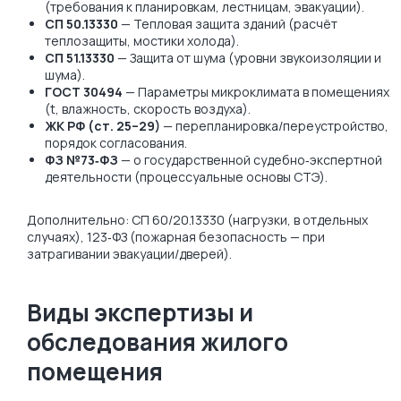
(требования к планировкам, лестницам, эвакуации).
СП 50.13330
— Тепловая защита зданий (расчёт
теплозащиты, мостики холода).
СП 51.13330
— Защита от шума (уровни звукоизоляции и
шума).
ГОСТ 30494
— Параметры микроклимата в помещениях
(t, влажность, скорость воздуха).
ЖК РФ (ст. 25–29)
— перепланировка/переустройство,
порядок согласования.
ФЗ №73‑ФЗ
— о государственной судебно‑экспертной
деятельности (процессуальные основы СТЭ).
Дополнительно: СП 60/20.13330 (нагрузки, в отдельных
случаях), 123‑ФЗ (пожарная безопасность — при
затрагивании эвакуации/дверей).
Виды экспертизы и
обследования жилого
помещения