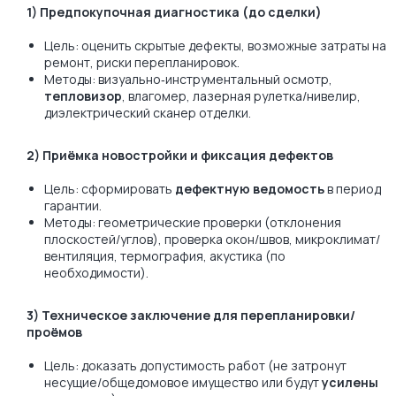
1) Предпокупочная диагностика (до сделки)
Цель: оценить скрытые дефекты, возможные затраты на
ремонт, риски перепланировок.
Методы: визуально‑инструментальный осмотр,
тепловизор
, влагомер, лазерная рулетка/нивелир,
диэлектрический сканер отделки.
2) Приёмка новостройки и фиксация дефектов
Цель: сформировать
дефектную ведомость
в период
гарантии.
Методы: геометрические проверки (отклонения
плоскостей/углов), проверка окон/швов, микроклимат/
вентиляция, термография, акустика (по
необходимости).
3) Техническое заключение для перепланировки/
проёмов
Цель: доказать допустимость работ (не затронут
несущие/общедомовое имущество или будут
усилены