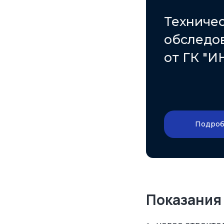
Техниче
обследо
от ГК "И
Подроб
Показания