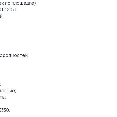
ек по площадке).
Т 12071.
й.
нородностей.
;
пление;
ть;
3330.