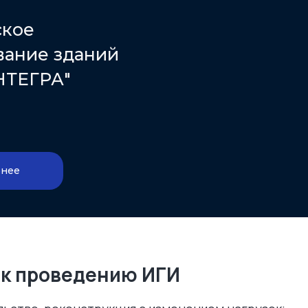
ское
вание зданий
НТЕГРА"
нее
 к проведению ИГИ