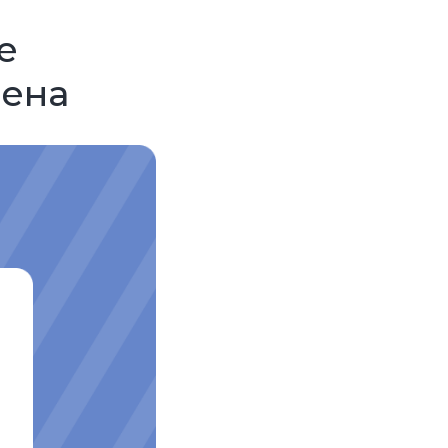
е
цена