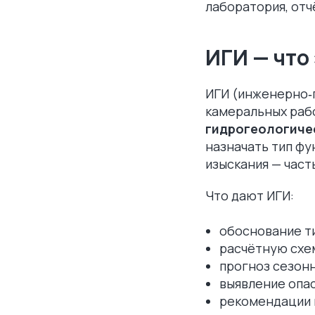
лаборатория, отч
ИГИ — что
ИГИ (инженерно‑г
камеральных раб
гидрогеологиче
назначать тип ф
изыскания — част
Что дают ИГИ:
обоснование ти
расчётную схе
прогноз сезон
выявление опа
рекомендации п