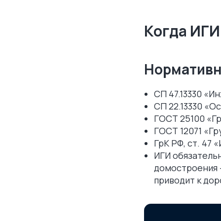
Когда ИГИ
Нормативн
СП 47.13330 «И
СП 22.13330 «О
ГОСТ 25100 «Гр
ГОСТ 12071 «Гр
ГрК РФ, ст. 47
ИГИ обязательн
домостроения
приводит к до