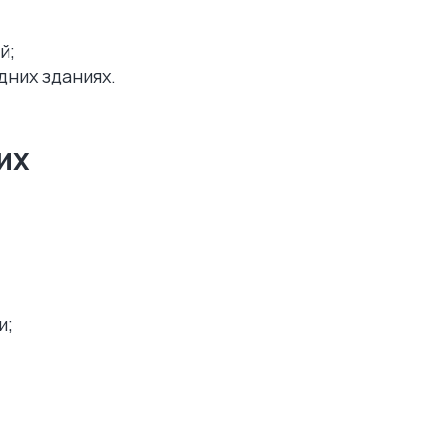
й;
дних зданиях.
их
и;