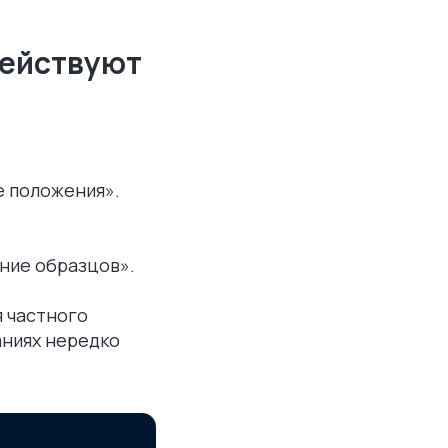
действуют
е положения».
ение образцов».
я частного
аниях нередко