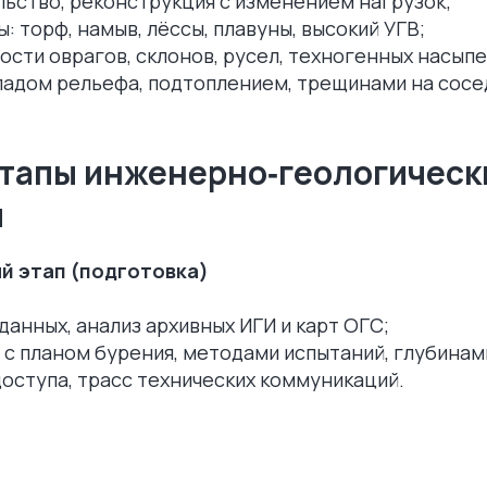
ьство, реконструкция с изменением нагрузок;
: торф, намыв, лёссы, плавуны, высокий УГВ;
ости оврагов, склонов, русел, техногенных насыпе
падом рельефа, подтоплением, трещинами на сосе
этапы инженерно‑геологическ
й
й этап (подготовка)
данных, анализ архивных ИГИ и карт ОГС;
с планом бурения, методами испытаний, глубинам
оступа, трасс технических коммуникаций.