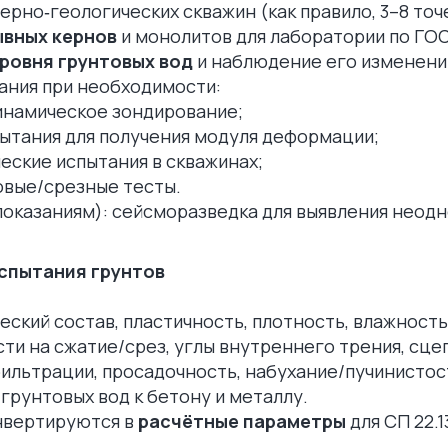
рно‑геологических скважин (как правило, 3–8 точ
вных кернов
и монолитов для лаборатории по ГОС
ровня грунтовых вод
и наблюдение его изменени
ания при необходимости:
инамическое зондирование;
ытания для получения модуля деформации;
еские испытания в скважинах;
овые/срезные тесты.
показаниям): сейсморазведка для выявления неод
спытания грунтов
ский состав, пластичность, плотность, влажность
ти на сжатие/срез, углы внутреннего трения, сце
ильтрации, просадочность, набухание/пучинистос
грунтовых вод к бетону и металлу.
нвертируются в
расчётные параметры
для СП 22.1