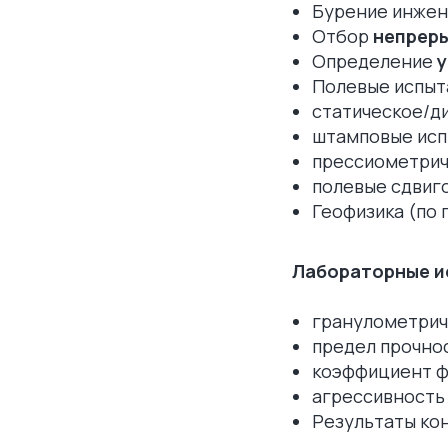
Бурение инжене
Отбор
непреры
Определение
у
Полевые испыт
статическое/д
штамповые исп
прессиометрич
полевые сдвиг
Геофизика (по 
Лабораторные и
гранулометриче
предел прочнос
коэффициент ф
агрессивность 
Результаты ко