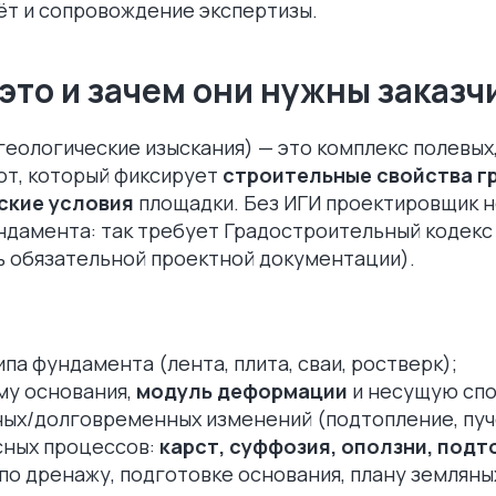
ёт и сопровождение экспертизы.
 это и зачем они нужны заказч
еологические изыскания) — это комплекс полевых
от, который фиксирует
строительные свойства г
ские условия
площадки. Без ИГИ проектировщик н
ундамента: так требует Градостроительный кодек
ь обязательной проектной документации).
па фундамента (лента, плита, сваи, ростверк);
му основания,
модуль деформации
и несущую спо
ных/долговременных изменений (подтопление, пуче
сных процессов:
карст, суффозия, оползни, под
о дренажу, подготовке основания, плану земляны