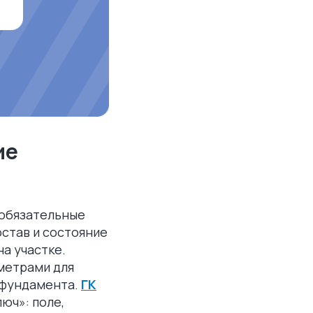
ие
 обязательные
став и состояние
а участке.
метрами для
у фундамента.
ГК
юч»: поле,