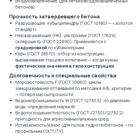
Воздухововлечение (для лёгких/воздухововлечённых
бетонов).
Прочность затвердевшего бетона
Разрушающие: кубы/цилиндры (ГОСТ 10180) — «золотой
стандарт».
Неразрушающие (НК): ультразвук (ГОСТ 17624),
склерометр (ГОСТ 22690). Применяются с
градуировкой
по кубам/кернам.
Керн (ГОСТ 28570): отбор из конструкции,
выравнивание торцов и испытание — когда нужны
фактические значения в теле конструкции
.
Долговечность и специальные свойства
Морозостойкость F (ГОСТ 10060): циклы
замораживания‑оттаивания по методике А/Б; критерии
— потеря массы/прочности.
Водонепроницаемость W (ГОСТ 12730.5): по давлению
воды, определение марки W.
Водопоглощение/плотность (ГОСТ 12730.1/12730.2):
пригодность для агрессивных/влажных сред.
Истираемость/износ (для полов, гидротехбетонов — по
профильным ГОСТ/ТУ).