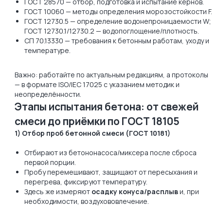
ГОСТ 28570 — отбор, подготовка и испытание кернов.
ГОСТ 10060 — методы определения морозостойкости F.
ГОСТ 12730.5 — определение водонепроницаемости W;
ГОСТ 12730.1/12730.2 — водопоглощение/плотность.
СП 70.13330 — требования к бетонным работам, уходу и
температуре.
Важно: работайте по актуальным редакциям, а протоколы
— в формате ISO/IEC 17025 с указанием методик и
неопределённости.
Этапы испытания бетона: от свежей
смеси до приёмки по ГОСТ 18105
1) Отбор проб бетонной смеси (ГОСТ 10181)
Отбирают из бетононасоса/миксера после сброса
первой порции.
Пробу перемешивают, защищают от пересыхания и
перегрева, фиксируют температуру.
Здесь же измеряют
осадку конуса/расплыв
и, при
необходимости, воздухововлечение.