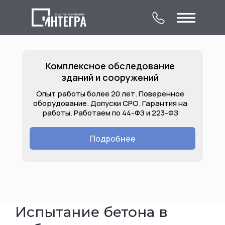
Комплексное обследование
зданий и сооружений
Опыт работы более 20 лет. Поверенное
оборудование. Допуски СРО. Гарантия на
работы. Работаем по 44-ФЗ и 223-ФЗ
О компании
Комплексное
Контакты
обследование
Подробнее
Лицензии
Услуги
Объекты
зданий и сооружений
Испытание бетона в