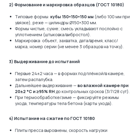
2) Формование и маркировка образцов (ГОСТ 10180)
Типовые формы:
кубы 150×150×150 мм
(либо 100 мм при
увязке), реже — цилиндры Ø150×300 мм.
Формы чистые, сухие; смесь укладывают послойно с
уплотнением (штыковка/вибростол).
Маркировка: объект, захватка, дата/время, класс/
марка, номер серии (не менее 3 образцов на точку).
3) Выдерживание до испытаний
Первые 24±2 часа — в формах под плёнкой/в камере,
затем распалубка.
Дальнейшее выдерживание —
во влажной камере при
20±2 °C и ≥95% RH
до контрольных сроков (3/7/28 сут).
При термообработке/зиме — фиксируйте режимы
ухода, температуры тела бетона (карты ухода).
4) Испытание на сжатие по ГОСТ 10180
Плиты пресса выровнены, скорость нагрузки