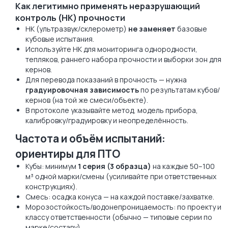
Как легитимно применять неразрушающий
контроль (НК) прочности
НК (ультразвук/склерометр)
не заменяет
базовые
кубовые испытания.
Используйте НК для мониторинга однородности,
тепляков, раннего набора прочности и выборки зон для
кернов.
Для перевода показаний в прочность — нужна
градуировочная зависимость
по результатам кубов/
кернов (на той же смеси/объекте).
В протоколе указывайте метод, модель прибора,
калибровку/градуировку и неопределённость.
Частота и объём испытаний:
ориентиры для ПТО
Кубы: минимум
1 серия (3 образца)
на каждые 50–100
м³ одной марки/смены (усиливайте при ответственных
конструкциях).
Смесь: осадка конуса — на каждой поставке/захватке.
Морозостойкость/водонепроницаемость: по проекту и
классу ответственности (обычно — типовые серии по
марке/составу).