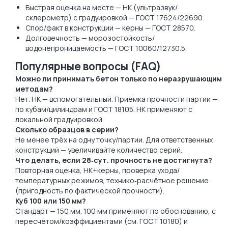
Быстрая оценка на месте — НК (ультразвук/
склерометр) с градуировкой — ГОСТ 17624/22690.
Спор/факт в конструкции — керны — ГОСТ 28570.
Долговечность — морозостойкость/
водонепроницаемость — ГОСТ 10060/12730.5.
Популярные вопросы (FAQ)
Можно ли принимать бетон только по неразрушающим
методам?
Нет. НК — вспомогательный. Приёмка прочности партии —
по кубам/цилиндрам и ГОСТ 18105. НК применяют с
локальной градуировкой.
Сколько образцов в серии?
Не менее трёх на одну точку/партии. Для ответственных
конструкций — увеличивайте количество серий.
Что делать, если 28‑сут. прочность не достигнута?
Повторная оценка, НК+керны, проверка ухода/
температурных режимов, технико‑расчётное решение
(пригодность по фактической прочности).
Куб 100 или 150 мм?
Стандарт — 150 мм. 100 мм применяют по обоснованию, с
пересчётом/коэффициентами (см. ГОСТ 10180) и