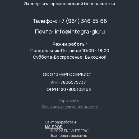
Экспертиза промышленной безопасности
Телефон:
+7 (964) 346-55-66
Почта:
info@integra-gk.ru
Режим работы:
Понедельник-Пятница: 10:00 - 18:00
Суббота-Воскресенье: Выходной
ООО "ЭНЕРГОСЕРВИС"
ИНН 7806575737
ОГРН 1207800108163
Карта сайта
Политика конфиденциальности
Сайт разработан:
Скидка 10%
на комплексное
MS.PROD
© 2026 ГК "ИНТЕГРА".
обследование зданий
Все права защищены.