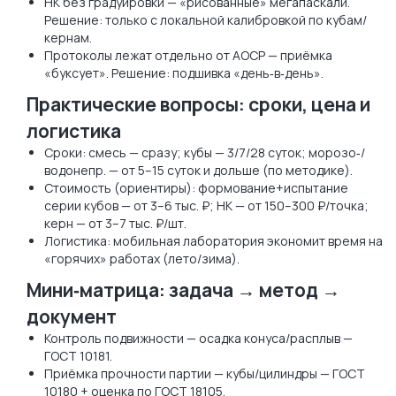
НК без градуировки — «рисованные» мегапаскали.
Решение: только с локальной калибровкой по кубам/
кернам.
Протоколы лежат отдельно от АОСР — приёмка
«буксует». Решение: подшивка «день‑в‑день».
Практические вопросы: сроки, цена и
логистика
Сроки: смесь — сразу; кубы — 3/7/28 суток; морозо‑/
водонепр. — от 5–15 суток и дольше (по методике).
Стоимость (ориентиры): формование+испытание
серии кубов — от 3–6 тыс. ₽; НК — от 150–300 ₽/точка;
керн — от 3–7 тыс. ₽/шт.
Логистика: мобильная лаборатория экономит время на
«горячих» работах (лето/зима).
Мини‑матрица: задача → метод →
документ
Контроль подвижности — осадка конуса/расплыв —
ГОСТ 10181.
Приёмка прочности партии — кубы/цилиндры — ГОСТ
10180 + оценка по ГОСТ 18105.