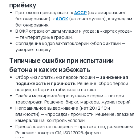
приёмку
Протоколы прикладывают к
АОСР
(на армирование/
бетонирование), к
АООК
(на конструкцию), к журналам
бетонирования.
В ОЖР отражают даты укладки и ухода; в «картах ухода»
— температурные графики.
Совпадение кодов захваток/серий кубов с актами —
ускоряет сверку.
Типичные ошибки при испытании
бетона и как их избежать
Отбор «из лопаты»/из первой порции —
заниженная
подвижность и прочность
. Решение: сброс первой
порции, отбор из стабильного потока.
Слабая маркировка/перепутанные серии — потеря
трассировки. Решение: бирки, маркеры, журнал серий.
Неправильное выдерживание (нет 20±2 °C и
влажности) — «просадка» прочности. Решение: влажная
камера/ванна, контроль условий.
Пресс/формы не поверены — протокол под сомнением.
Решение: поверка СИ, ISO 17025‑формат.