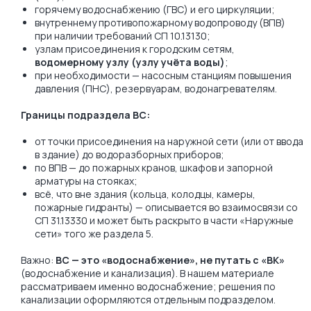
горячему водоснабжению (ГВС) и его циркуляции;
внутреннему противопожарному водопроводу (ВПВ)
при наличии требований СП 10.13130;
узлам присоединения к городским сетям,
водомерному узлу (узлу учёта воды)
;
при необходимости — насосным станциям повышения
давления (ПНС), резервуарам, водонагревателям.
Границы подраздела ВС:
от точки присоединения на наружной сети (или от ввода
в здание) до водоразборных приборов;
по ВПВ — до пожарных кранов, шкафов и запорной
арматуры на стояках;
всё, что вне здания (кольца, колодцы, камеры,
пожарные гидранты) — описывается во взаимосвязи со
СП 31.13330 и может быть раскрыто в части «Наружные
сети» того же раздела 5.
Важно:
ВС — это «водоснабжение», не путать с «ВК»
(водоснабжение и канализация). В нашем материале
рассматриваем именно водоснабжение; решения по
канализации оформляются отдельным подразделом.