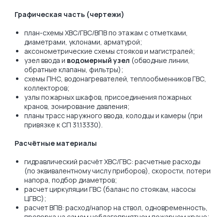
Графическая часть (чертежи)
план-схемы ХВС/ГВС/ВПВ по этажам с отметками,
диаметрами, уклонами, арматурой;
аксонометрические схемы стояков и магистралей;
узел ввода и
водомерный узел
(обводные линии,
обратные клапаны, фильтры);
схемы ПНС, водонагревателей, теплообменников ГВС,
коллекторов;
узлы пожарных шкафов, присоединения пожарных
кранов, зонирование давления;
планы трасс наружного ввода, колодцы и камеры (при
привязке к СП 31.13330).
Расчётные материалы
гидравлический расчёт ХВС/ГВС: расчетные расходы
(по эквивалентному числу приборов), скорости, потери
напора, подбор диаметров;
расчет циркуляции ГВС (баланс по стоякам, насосы
ЦГВС);
расчет ВПВ: расход/напор на ствол, одновременность,
проверка на самом неблагоприятном пожарном кране;