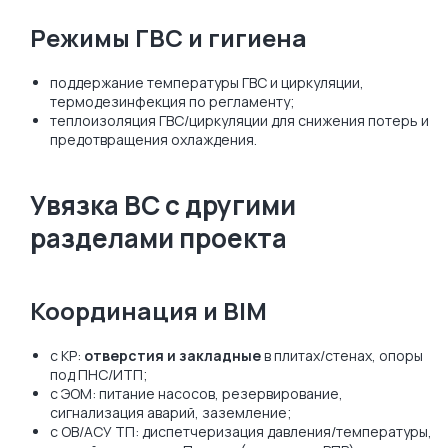
Режимы ГВС и гигиена
поддержание температуры ГВС и циркуляции,
термодезинфекция по регламенту;
теплоизоляция ГВС/циркуляции для снижения потерь и
предотвращения охлаждения.
Увязка ВС с другими
разделами проекта
Координация и BIM
с КР:
отверстия и закладные
в плитах/стенах, опоры
под ПНС/ИТП;
с ЭОМ: питание насосов, резервирование,
сигнализация аварий, заземление;
с ОВ/АСУ ТП: диспетчеризация давления/температуры,