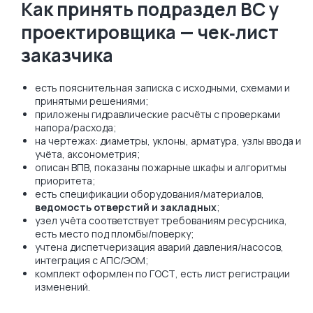
Как принять подраздел ВС у
проектировщика — чек‑лист
заказчика
есть пояснительная записка с исходными, схемами и
принятыми решениями;
приложены гидравлические расчёты с проверками
напора/расхода;
на чертежах: диаметры, уклоны, арматура, узлы ввода и
учёта, аксонометрия;
описан ВПВ, показаны пожарные шкафы и алгоритмы
приоритета;
есть спецификации оборудования/материалов,
ведомость отверстий и закладных
;
узел учёта соответствует требованиям ресурсника,
есть место под пломбы/поверку;
учтена диспетчеризация аварий давления/насосов,
интеграция с АПС/ЭОМ;
комплект оформлен по ГОСТ, есть лист регистрации
изменений.