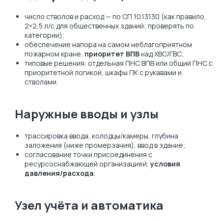
число стволов и расход — по СП 10.13130 (как правило,
2×2,5 л/с для общественных зданий; проверять по
категории);
обеспечение напора на самом неблагоприятном
пожарном кране,
приоритет ВПВ
над ХВС/ГВС;
типовые решения: отдельная ПНС ВПВ или общий ПНС с
приоритетной логикой, шкафы ПК с рукавами и
стволами.
Наружные вводы и узлы
трассировка ввода, колодцы/камеры, глубина
заложения (ниже промерзания), ввод в здание;
согласование точки присоединения с
ресурсоснабжающей организацией,
условия
давления/расхода
.
Узел учёта и автоматика