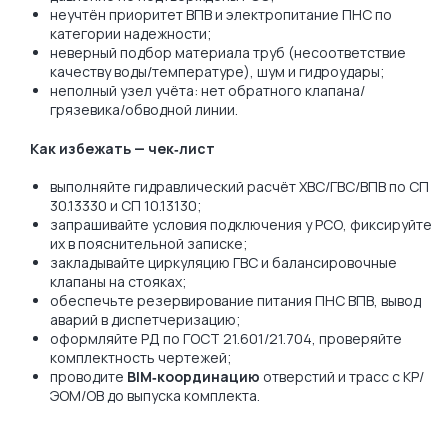
неучтён приоритет ВПВ и электропитание ПНС по
категории надежности;
неверный подбор материала труб (несоответствие
качеству воды/температуре), шум и гидроудары;
неполный узел учёта: нет обратного клапана/
грязевика/обводной линии.
Как избежать — чек‑лист
выполняйте гидравлический расчёт ХВС/ГВС/ВПВ по СП
30.13330 и СП 10.13130;
запрашивайте условия подключения у РСО, фиксируйте
их в пояснительной записке;
закладывайте циркуляцию ГВС и балансировочные
клапаны на стояках;
обеспечьте резервирование питания ПНС ВПВ, вывод
аварий в диспетчеризацию;
оформляйте РД по ГОСТ 21.601/21.704, проверяйте
комплектность чертежей;
проводите
BIM‑координацию
отверстий и трасс с КР/
ЭОМ/ОВ до выпуска комплекта.