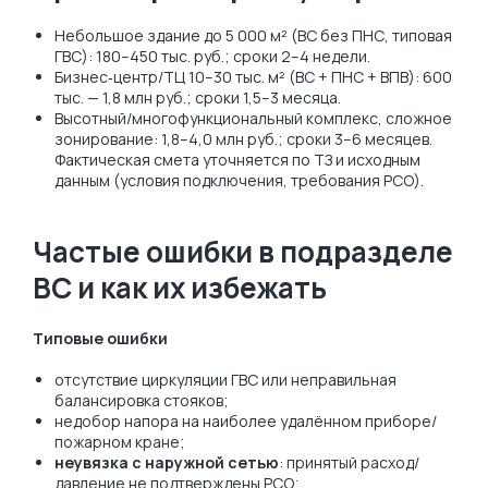
Небольшое здание до 5 000 м² (ВС без ПНС, типовая
ГВС): 180–450 тыс. руб.; сроки 2–4 недели.
Бизнес‑центр/ТЦ 10–30 тыс. м² (ВС + ПНС + ВПВ): 600
тыс. — 1,8 млн руб.; сроки 1,5–3 месяца.
Высотный/многофункциональный комплекс, сложное
зонирование: 1,8–4,0 млн руб.; сроки 3–6 месяцев.
Фактическая смета уточняется по ТЗ и исходным
данным (условия подключения, требования РСО).
Частые ошибки в подразделе
ВС и как их избежать
Типовые ошибки
отсутствие циркуляции ГВС или неправильная
балансировка стояков;
недобор напора на наиболее удалённом приборе/
пожарном кране;
неувязка с наружной сетью
: принятый расход/
давление не подтверждены РСО;