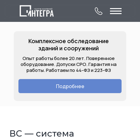
Комплексное обследование
зданий и сооружений
Опыт работы более 20 лет. Поверенное
оборудование. Допуски СРО. Гарантия на
работы. Работаем по 44-ФЗ и 223-ФЗ
О компании
Комплексное
Контакты
обследование
Подробнее
Лицензии
Услуги
Объекты
зданий и сооружений
ВС — система