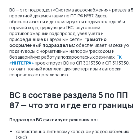
ВС — это подраздел «Система водоснабжения» раздела 5
проектной документации по ПП РФ №87. Здесь
обосновывается и детализируется подача холодной и
горячей воды, циркуляция ГВС, внутренний
противопожарный водопровод, узел учёта и
присоединение к наружным сетям.
Грамотно
оформленный подраздел ВС
обеспечивает надёжную
подачу воды с нормативным напором/расходом и
безаварийную работу в пожароопасных режимах.
ГК
«ИНТЕГРА»
проектирует ВС по СП 30.13330 и СП 31.13330,
готовит полный комплект для экспертизы и авторски
сопровождает реализацию.
ВС в составе раздела 5 по ПП
87 — что это и где его границы
Подраздел ВС фиксирует решения по:
хозяйственно‑питьевому холодному водоснабжению
(ХВС);