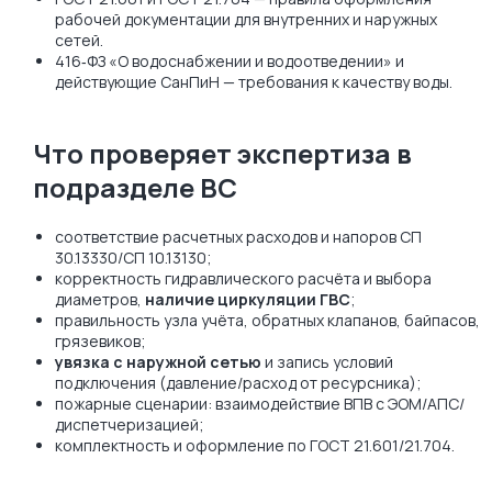
рабочей документации для внутренних и наружных
сетей.
416‑ФЗ «О водоснабжении и водоотведении» и
действующие СанПиН — требования к качеству воды.
Что проверяет экспертиза в
подразделе ВС
соответствие расчетных расходов и напоров СП
30.13330/СП 10.13130;
корректность гидравлического расчёта и выбора
диаметров,
наличие циркуляции ГВС
;
правильность узла учёта, обратных клапанов, байпасов,
грязевиков;
увязка с наружной сетью
и запись условий
подключения (давление/расход от ресурсника);
пожарные сценарии: взаимодействие ВПВ с ЭОМ/АПС/
диспетчеризацией;
комплектность и оформление по ГОСТ 21.601/21.704.