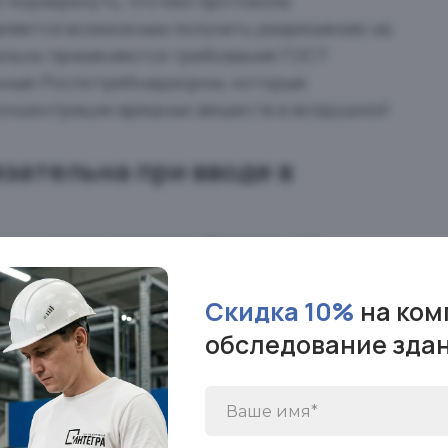
 подчеркнуть, что без протокола
вляется возможным получить разрешение на
тельно применяются требования ГОСТ
танные Роспотребнадзором, которые
онцентрации вредных веществ в воздушной
язательна при вводе в
нных систем является обязательной
новь возведенных зданий и сооружений,
фисные здания, торговые центры и
Скидка 10%
на ком
 данной проверки специалисты
обследование зда
ающего и удаляемого воздуха в различных
яет полный спектр услуг, включая