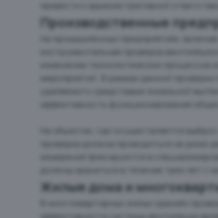
привести к административной ответстве
Производственные предпр
На промышленных предприятиях, включая 
инструментальная проверка вентиляцион
изменении технологических процессов 
мероприятий. В рамках данной проверки
удаляемого средствами локальной вытяж
эффективность функционирования обще
На объектах, где осуществляется выбро
проверка должна проводиться не реже дв
измерений фиксируются в специализиров
должны храниться в течение трех лет с 
Жилые дома и многокварт
В многоквартирных жилых зданиях пров
эффективности системы вентиляции явля