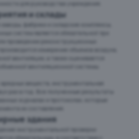
нности для руководства учреждения.
иятия и склады
заводы, фабрики и складские комплексы,
ных систем является обязательной при
или проведении реконструкционных
 производится измерение объемов воздуха,
ной вентиляции, а также оценивается
обменной вентиляционной системы.
с вредных веществ, инструментальная
ух раз в год. Все полученные результаты
анных журналах и протоколах, которые
момента их составления.
ирные здания
едение инструментальной проверки
ется обязательным, в соответствии с