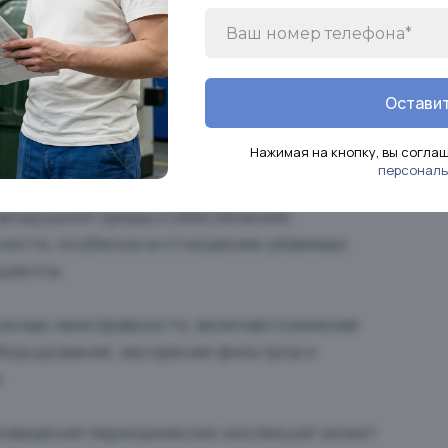
ром фиксируются отклонения фактических
в общественных зданиях
Оставит
зациях, включая школы, детские
больницы, осуществляется регулярная
Нажимая на кнопку, вы согла
систем с применением инструментальных
персональ
е реже одного раза в год в соответствии с
 воздушной среды и обеспечению
ности, особенно в отношении уязвимых
ациенты.
ожные неисправности, включая снижение
орудования, засорение фильтров и
.
оведения периодических инспекций может