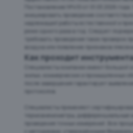
Постановление №410 от 01.03.2026 года
инициировать проведение соответствую
надлежащей работы естественной и при
реже одного раза в год. Следует подчер
требовать проведения таких проверок п
воздуха или появление признаков плесен
Как проходит инструмент
Специалисты компании имеют большой о
жилых, коммерческих и промышленных об
после завершения гарантирует выявлени
протоколов.
Специалисты применяют сертифицирован
термоанемометры, дифференциальные ма
проведения точных измерений. Все проц
с методиками, утверждёнными Федеральн