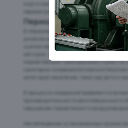
подготовку технического отчета, в кото
параметров от проектных значений.
Периодическая проверка 
В образовательных и медицинских органи
дошкольные учреждения, поликлиники и 
оценка эффективности вентиляционных 
методов. Данная процедура проводится н
нормативными требованиями к качеству
санитарно-эпидемиологической безопас
категорий населения, таких как дети и п
В процессе измерений выявляются возм
производительности вентиляционного об
нарушение герметичности воздуховодов
Несоблюдение установленных сроков пр