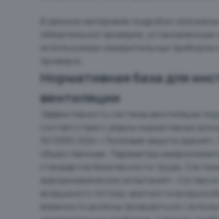
В данном материале подробно изложены
обязательной проверке, установленные 
используемых измерительных приборов 
проверок.
Нормативная база для ин
вентиляции
Эффективность системы вентиляции под
соответствии с рядом нормативных доку
50.13330.2024 «Тепловая защита зданий»,
общественные. Параметры микроклимата 
стандартов безопасности труда. Систе
аэродинамических испытаний». Согласно
воздушного потока, кратности воздухоо
влажности должны проводиться с испол