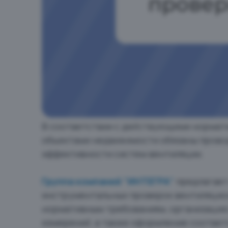
В соответствии с действующими нормат
объектами недвижимости обязаны прово
эффективности систем вентиляции.
Группа компаний "ИНТЕГРА"
предлагает
инструментальных проверок вентиляцион
нормативным требованиям, организацию
измерений, а также оформление соотве