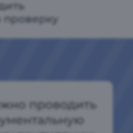
дить
 проверку