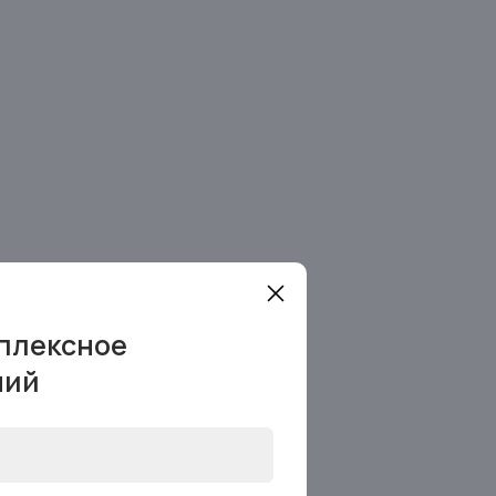
плексное
ний