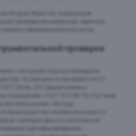
 категории объектов, подлежащие
сроки проведения измерений, перечень
и порядок оформления результатов
струментальной проверки
лежит инструментальной проверке в
ментов. Основными из них являются СП
 ГОСТ 30494-2011 Здания жилые и
в помещениях, ГОСТ 12.3.018-79 «Система
мы вентиляционные. Методы
 этим документам, измерения скорости
бмена, температуры и относительной
ьзованием сертифицированных