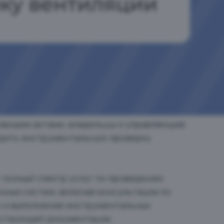
ивными актами, владельцы и управляющие
дить инструментальную проверку
 полный спектр услуг по проведению
ных систем, включая консультации по
 и выполнение инструментальных
тствующей документации.