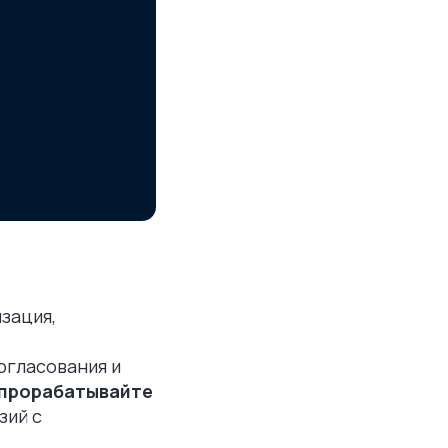
зация,
огласования и
 прорабатывайте
зий с