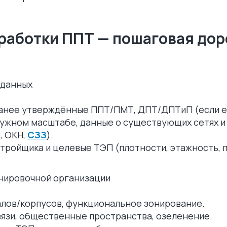
работки ППТ — пошаговая до
 данных
ранее утверждённые ППТ/ПМТ, ДПТ/ДПТиП (если ес
нужном масштабе, данные о существующих сетях и
, ОКН,
СЗЗ
).
тройщика и целевые ТЭП (плотности, этажность, п
анировочной организации
алов/корпусов, функциональное зонирование.
язи, общественные пространства, озеленение.