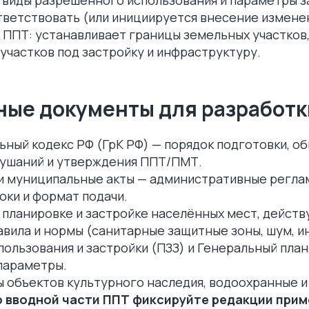
тветствовать (или инициируется внесение измене
 ППТ: устанавливает границы земельных участков
 участков под застройку и инфраструктуру.
ые документы для разработк
ьный кодекс РФ (ГрК РФ) — порядок подготовки, 
ушаний и утверждения ППТ/ПМТ.
и муниципальные акты — административные регла
оки и формат подачи.
Скидка 10%
на ком
 планировке и застройке населённых мест, дейст
вила и нормы (санитарные защитные зоны, шум, и
обследование зда
ользования и застройки (ПЗЗ) и Генеральный план
параметры.
ы объектов культурного наследия, водоохранные 
о вводной части ППТ фиксируйте редакции прим