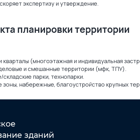
 ускоряет экспертизу и утверждение.
кта планировки территории
Оставит
Нажимая на кнопку, вы согла
персональ
 кварталы (многоэтажная и индивидуальная застр
еловые и смешанные территории (мфк, ТПУ).
складские парки, технопарки.
 зоны, набережные, благоустройство крупных тер
ское
вание зданий