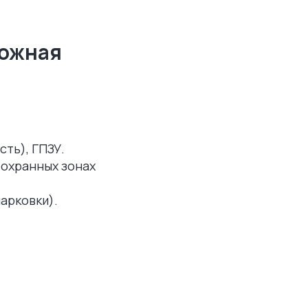
рожная
ть), ГПЗУ.
 охранных зонах
арковки).