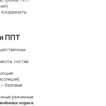
ний).
, координаты
и ППТ
общественных
менты, состав
плексное
вующие
нсоляция).
ний
 — базовые
и иные режимные
енённых норм и