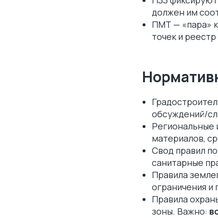
должен им соо
ПМТ — «пара» к
точек и реестр
Нормативн
Градостроител
обсуждений/сл
Региональные 
материалов, ср
Свод правил по
санитарные пра
Правила землеп
ограничения и 
Правила охран
зоны. Важно:
в