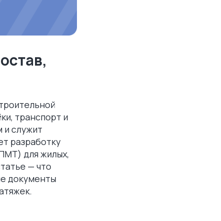
остав,
строительной
ки, транспорт и
 и служит
ет разработку
ПМТ) для жилых,
татье — что
ые документы
атяжек.