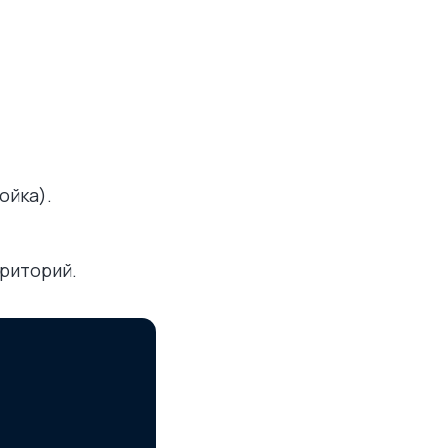
ь заявку
шаетесь с
Политикой обработки
ных данных
ойка).
риторий.