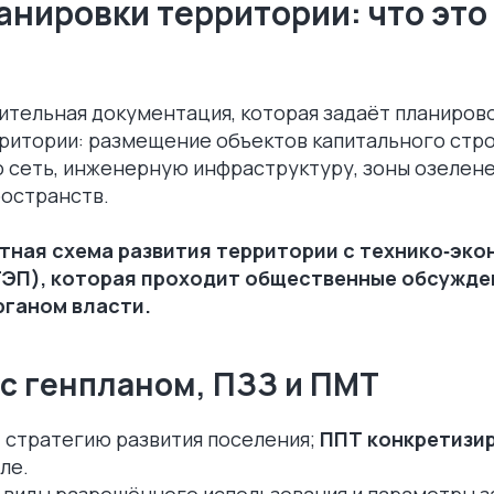
анировки территории: что это 
ительная документация, которая задаёт планиров
ритории: размещение объектов капитального стро
 сеть, инженерную инфраструктуру, зоны озелене
остранств.
тная схема развития территории с технико‑эк
ТЭП), которая проходит общественные обсужде
рганом власти.
 с генпланом, ПЗЗ и ПМТ
 стратегию развития поселения;
ППТ конкретизи
ле.
 виды разрешённого использования и параметры з