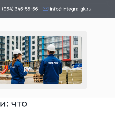
7 (964) 346-55-66
info@integra-gk.ru
: что