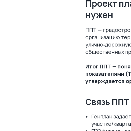
Проект пл
нужен
ППТ — градостро
организацию тер
улично‑дорожную
общественных пр
Итог ППТ — поня
показателями (
утверждается о
Связь ППТ
Генплан задаёт
участке/кварта
ПЗЗ фиксируют