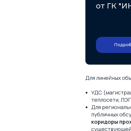
от ГК "И
Подроб
Для линейных об
УДС (магистрал
теплосети, ЛЭП,
Для региональ
публичных обс
коридоры про
существующей 