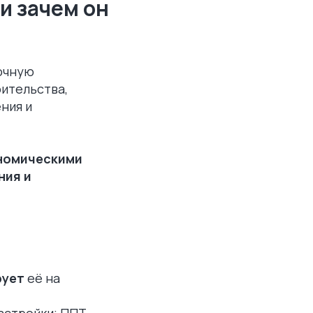
и зачем он
очную
ительства,
ния и
ономическими
ния и
рует
её на
астройки; ППТ