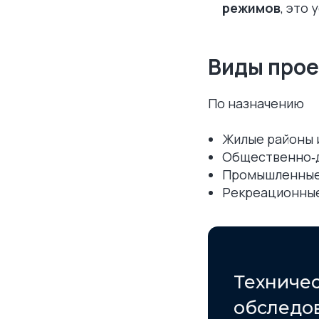
режимов
, это
Виды прое
По назначению
Жилые районы и
Общественно‑д
Промышленные/
Рекреационные
Техниче
обследо