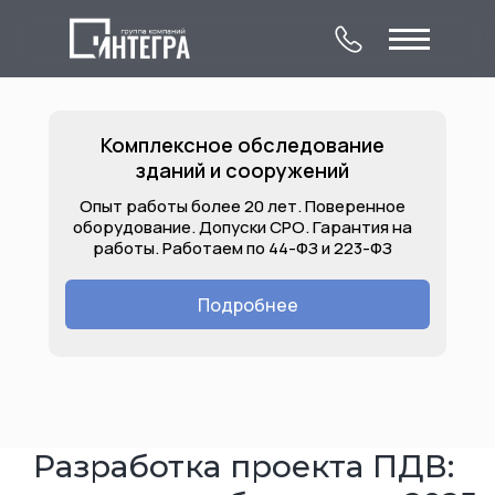
Комплексное обследование
зданий и сооружений
Опыт работы более 20 лет. Поверенное
оборудование. Допуски СРО. Гарантия на
работы. Работаем по 44-ФЗ и 223-ФЗ
О компании
Комплексное
Контакты
обследование
Подробнее
Лицензии
Услуги
Объекты
зданий и сооружений
Разработка проекта ПДВ: