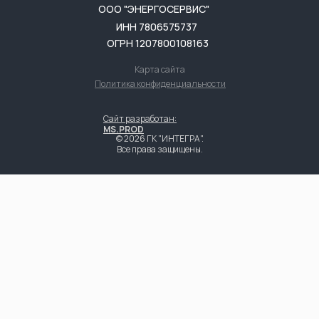
ООО "ЭНЕРГОСЕРВИС"
ИНН 7806575737
ОГРН 1207800108163
Карта сайта
Скидка 10%
на комплексное
Политика конфиденциальности
обследование зданий
Сайт разработан:
MS.PROD
© 2026 ГК "ИНТЕГРА".
Все права защищены.