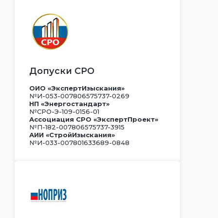
Допуски СРО
ОИО «ЭкспертИзыскания»
№И-053-007806575737-0269
НП «Энергостандарт»
№СРО-Э-109-0156-01
Ассоциация СРО «ЭкспертПроект»
№П-182-007806575737-3915
АИИ «СтройИзыскания»
№И-033-007801633689-0848