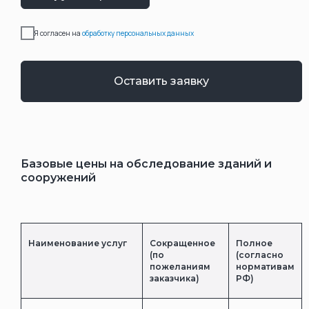
Я согласен на
обработку персональных данных
Оставить заявку
Базовые цены на обследование зданий и
сооружений
Наименование услуг
Сокращенное
Полное
(по
(согласно
пожеланиям
нормативам
заказчика)
РФ)