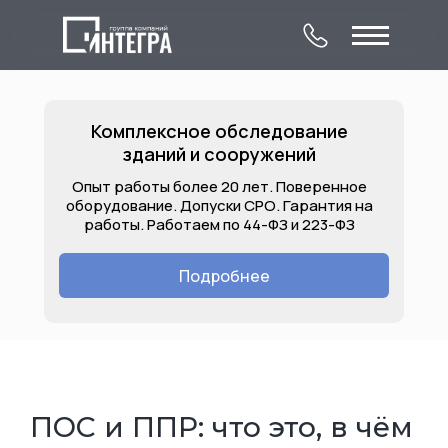
Комплексное обследование
зданий и сооружений
Опыт работы более 20 лет. Поверенное
оборудование. Допуски СРО. Гарантия на
работы. Работаем по 44-ФЗ и 223-ФЗ
О компании
Комплексное
Контакты
обследование
Подробнее
Лицензии
Услуги
Объекты
зданий и сооружений
ПОС и ППР: что это, в чём