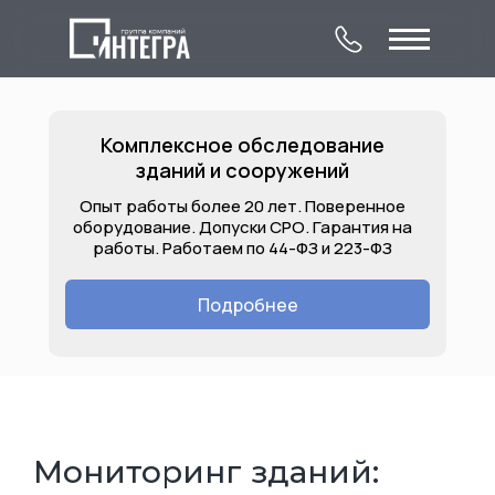
Комплексное обследование
зданий и сооружений
Опыт работы более 20 лет. Поверенное
оборудование. Допуски СРО. Гарантия на
работы. Работаем по 44-ФЗ и 223-ФЗ
О компании
Комплексное
Контакты
обследование
Подробнее
Лицензии
Услуги
Объекты
зданий и сооружений
Мониторинг зданий: