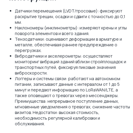
Датчики перемещения (LVDT/тросовые): фиксируют
раскрытие трещин, осадки и сдвиги с точностью до 0,1
мм.
Наклономеры (инклинометры): измеряют крены и углы
поворота элементов и всего здания.
Тензодатчики: оценивают деформации в арматуре и
металле, обеспечивая раннее предупреждение о
перегрузках.
Вибродатчики и акселерометры: осуществляют
мониторинг вибраций зданий вблизи стройплощадок и
транспортных путей, фиксируя пиковые значения
виброскорости.
Логгеры и системы связи: работают на автономном
питании, записывают данные с интервалом от 1 до 5
минут и передают информацию по LoRaWAN/LTE, а
также оповещают о тревогах через мессенджеры.
Преимущества: непрерывное поступление данных,
мгновенные уведомления о тревогах, снижение частоты
визитов. Недостатки: высокая стоимость,
необходимость регулярной калибровки и
обслуживания.