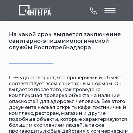
На какой срок выдается заключение
санитарно-эпидемиологической
службы Роспотребнадзора
О компании
Комплексное
Контакты
СЭЗ удостоверяет, что проверяемый объект
обследование
Лицензии
Услуги
соответствует всем санитарным нормам. Он
Объекты
зданий и сооружений
выдается после того, как проведена
комплексная проверка объекта на наличие
опасностей для здоровья человека. Без этого
документа нельзя открыть кафе, гостиничный
комплекс, ресторан, магазин и другие
подобные объекты, которые характеризуются
большим скоплением людей, а также
производить любые действия с коммерческим